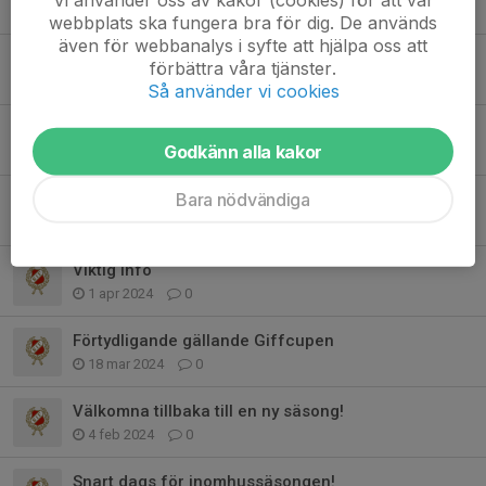
11 mar 2025
0
webbplats ska fungera bra för dig. De används
även för webbanalys i syfte att hjälpa oss att
Norrby cup 5 oktober
förbättra våra tjänster.
26 aug 2024
0
Så använder vi cookies
Sammanfattning av föräldramöte
Godkänn alla kakor
10 apr 2024
0
Bara nödvändiga
Påminnelse!
6 apr 2024
0
Viktig info
1 apr 2024
0
Förtydligande gällande Giffcupen
18 mar 2024
0
Välkomna tillbaka till en ny säsong!
4 feb 2024
0
Snart dags för inomhussäsongen!