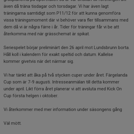
även då träna tisdagar och torsdagar. Vi har även lagt
träningarna samtidigt som P11/12 för att kunna genomföra
vissa träningsmoment där vi behöver vara fler tillsammans med
dem då vi är några färre i år. Tider för träningar får vi be att
återkomma med när grässchemat är spikat.
Seriespelet börjar preliminärt den 26 april mot Lundsbrunn borta.
Håll koll i kalendern för exakt speltid och datum. Kallelse
kommer givetvis när det närmar sig.
Vi har tänkt att åka på två stycken cuper under året. Färgelanda
Cup som är 7-9 augusti. Intresseanmälan till detta kommer
under april. Likt förra året planerar vi att avsluta med Kick On
Cup första helgen i oktober.
Vi återkommer med mer information under säsongens gång
Väl mött.