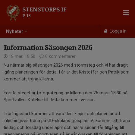
STENSTORPS IF
P 13
Logga in
Nyheter
Information Säsongen 2026
18 mar, 18:50
0 kommentarer
Nu närmar sig säsongen 2026 med stormsteg och vi har dragit
igång planeringen för detta. I år är det Kristoffer och Patrik som
kommer att träna killarna.
Första steget är fotografering av killarna den 26 mars 18.30 på
Sportvallen. Kallelse till detta kommer i veckan.
Träningsstart kommer att vara den 7 april och planen är att
inledningsvis träna på GD-skolans gräsplan. Vi kommer att träna
tisdag och torsdag under april och när vi sedan får tillgång till
gräsplanerna på Sportvallen så är vår önskan till föreningen att