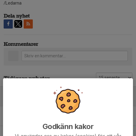
/Ledarna
Dela nyhet
Kommentarer
Tidigare nyheter
Information Säsongen 2026
18 mar, 18:50
0
Information Södra Vätterbygden Cup
3 aug 2025
0
Godkänn kakor
Information Säsongen 2025 P11/12/13
Vi använder oss av kakor (cookies) för att vår