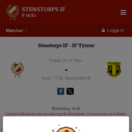
STENSTORPS IF
P 14/15
Logga in
Matcher
Stenstorps IF - IF Tymer
Pojkar Div 9 Tibro
-
4 jun, 17:30, Sportvallen B
Samling 16:45
Endast kallade kunde anmäla sig till aktiviteten. 13 personer var kallade.
Logga in här