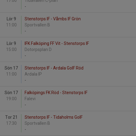
17:00
Tidavallen C-plan
-
Lör 9
Stenstorps IF - Våmbs IF Grön
11:00
Sportvallen B
-
Lör 9
IFK Falköping FF Vit - Stenstorps IF
15:00
Dotorpsplan D
-
Sön 17
Stenstorps IF - Ardala GoIF Röd
11:00
Ardala IP
-
Sön 17
Falköpings FK Röd - Stenstorps IF
19:00
Falevi
-
Tor 21
Stenstorps IF - Tidaholms GoIF
17:30
Sportvallen B
-