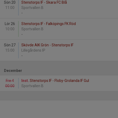
Sön 20
Stenstorps IF - Skara FC Blå
11:00
Sportvallen B
-
Lör 26
Stenstorps IF - Falköpings FK Röd
10:00
Sportvallen B
-
Sön 27
Skövde AIK Grön - Stenstorps IF
15:00
Lillegårdens IP
-
December
Fre 4
Inst.
Stenstorps IF - Floby-Grolanda IF Gul
00:00
Sportvallen B