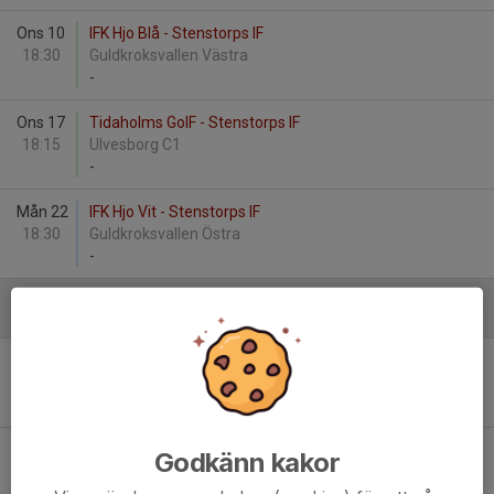
Ons 10
IFK Hjo Blå - Stenstorps IF
18:30
Guldkroksvallen Västra
-
Ons 17
Tidaholms GoIF - Stenstorps IF
18:15
Ulvesborg C1
-
Mån 22
IFK Hjo Vit - Stenstorps IF
18:30
Guldkroksvallen Östra
-
Augusti
Lör 15
Stenstorps IF - IFK Falköping FF Blå
13:00
Sportvallen B
-
Sön 16
Stenstorps IF - Falköpings FK Svart
Godkänn kakor
11:00
Sportvallen B