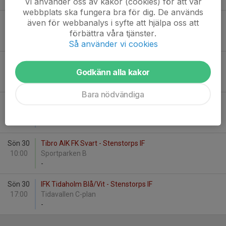
-
Vi använder oss av kakor (cookies) för att vår
webbplats ska fungera bra för dig. De används
Fre 21
Floby-Grolanda IF Gul - Stenstorps IF
även för webbanalys i syfte att hjälpa oss att
18:00
Björkåsen C
förbättra våra tjänster.
-
Så använder vi cookies
Lör 22
IFK Skövde FK Vit - Stenstorps IF
Godkänn alla kakor
12:30
Lillegårdens IP, 7 mot 7
-
Bara nödvändiga
Sön 23
Stenstorps IF - Våmbs IF Vit
15:00
Sportvallen B
-
Sön 30
Tibro AIK FK Svart - Stenstorps IF
10:00
Sportparken B
-
Sön 30
IFK Tidaholm Blå/Vit - Stenstorps IF
17:00
Tidavallen C-plan
-