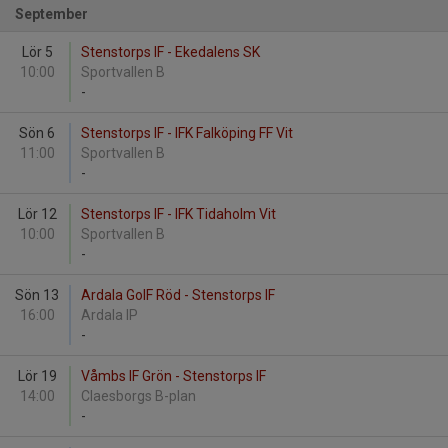
September
Lör 5
Stenstorps IF - Ekedalens SK
10:00
Sportvallen B
-
Sön 6
Stenstorps IF - IFK Falköping FF Vit
11:00
Sportvallen B
-
Lör 12
Stenstorps IF - IFK Tidaholm Vit
10:00
Sportvallen B
-
Sön 13
Ardala GoIF Röd - Stenstorps IF
16:00
Ardala IP
-
Lör 19
Våmbs IF Grön - Stenstorps IF
14:00
Claesborgs B-plan
-