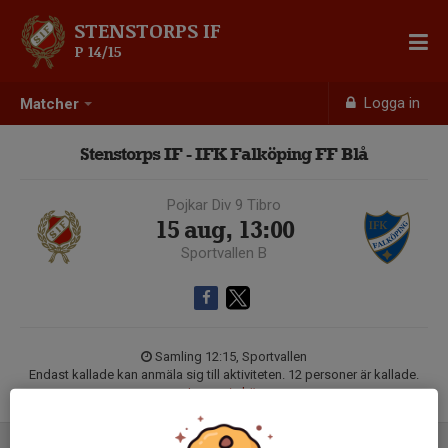
STENSTORPS IF
P 14/15
Logga in
Matcher
Stenstorps IF - IFK Falköping FF Blå
Pojkar Div 9 Tibro
15 aug, 13:00
Sportvallen B
Samling 12:15, Sportvallen
Endast kallade kan anmäla sig till aktiviteten. 12 personer är kallade.
Logga in här