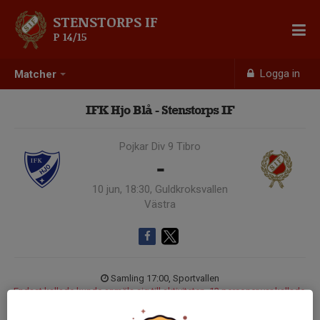
STENSTORPS IF
P 14/15
Logga in
Matcher
IFK Hjo Blå - Stenstorps IF
Pojkar Div 9 Tibro
-
10 jun, 18:30, Guldkroksvallen
Västra
Samling 17:00, Sportvallen
Endast kallade kunde anmäla sig till aktiviteten. 13 personer var kallade.
Logga in här