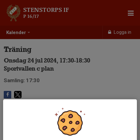
STENSTORPS IF
P 16/17
Logga in
Kalender
Träning
Onsdag 24 jul 2024, 17:30-18:30
Sportvallen c plan
Samling: 17:30