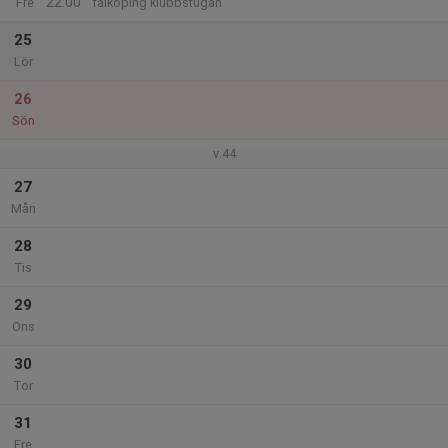
22:00
Fre
falköping klubbstugan
25
Lör
26
Sön
v.44
27
Mån
28
Tis
29
Ons
30
Tor
31
Fre