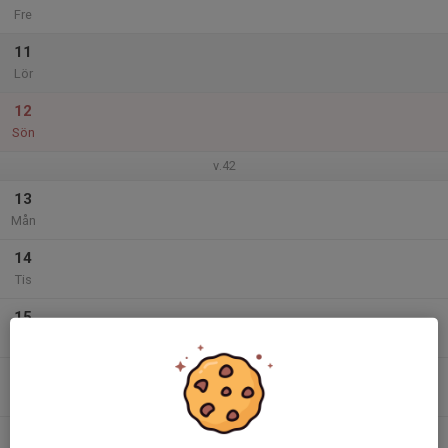
Fre
11
Lör
12
Sön
v.42
13
Mån
14
Tis
15
Ons
16
Tor
17