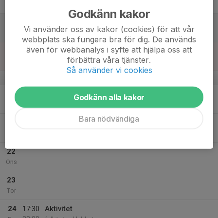
Fre
Godkänn kakor
18
Vi använder oss av kakor (cookies) för att vår
Lör
webbplats ska fungera bra för dig. De används
även för webbanalys i syfte att hjälpa oss att
19
förbättra våra tjänster.
Sön
Så använder vi cookies
v.43
20
Godkänn alla kakor
Mån
Bara nödvändiga
21
Tis
22
Ons
23
Tor
24
17:30
Aktivitet