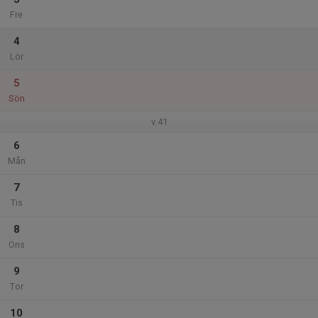
Fre
4
Lör
5
Sön
v.41
6
Mån
7
Tis
8
Ons
9
Tor
10