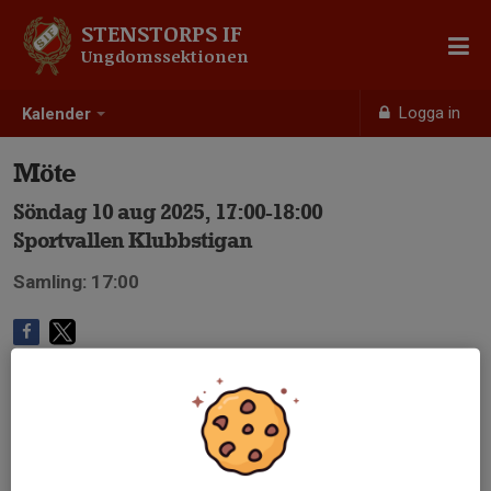
STENSTORPS IF
Ungdomssektionen
Logga in
Kalender
Möte
Söndag 10 aug 2025, 17:00-18:00
Sportvallen Klubbstigan
Samling: 17:00