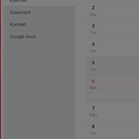
Kalender
2
Dokument
Ons
Kontakt
3
Tor
Google docs
4
Fre
5
Lör
6
Sön
7
Mån
8
Tis