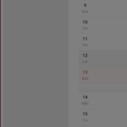
9
Ons
10
Tor
11
Fre
12
Lör
13
Sön
14
Mån
15
Tis