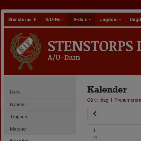
Stenstorps IF
A/U-Herr
A-dam
Ungdom
Ungd
STENSTORPS I
A/U-Dam
Kalender
Hem
Gå till idag
|
Prenumerer
Nyheter
Truppen
Matcher
1
Tis