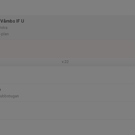
 Våmbs IF U
Östra
-plan
v.22
e
Klubbstugan