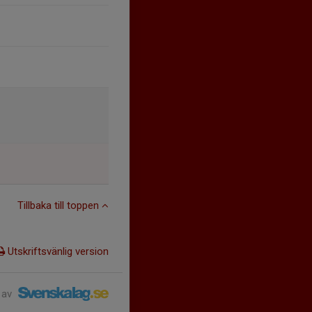
Tillbaka till toppen
Utskriftsvänlig version
 av