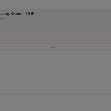
 Jung-Kvänum 10 IF
Östra
v.21