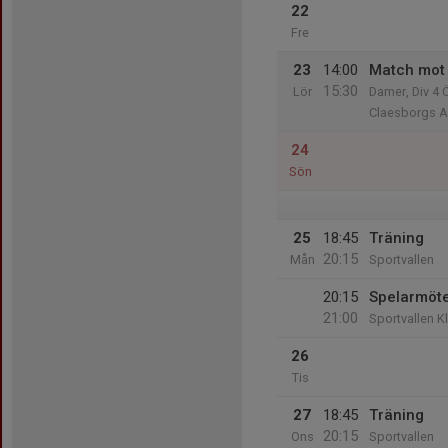
22
Fre
23
14:00
Match mot
15:30
Lör
Damer, Div 4 
Claesborgs A
24
Sön
25
18:45
Träning
20:15
Mån
Sportvallen
20:15
Spelarmöt
21:00
Sportvallen 
26
Tis
27
18:45
Träning
20:15
Ons
Sportvallen