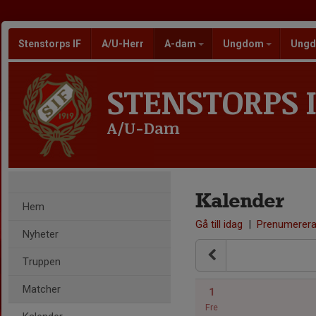
Stenstorps IF
A/U-Herr
A-dam
Ungdom
Ungd
STENSTORPS I
A/U-Dam
Kalender
Hem
Gå till idag
|
Prenumerer
Nyheter
Truppen
Matcher
1
Fre