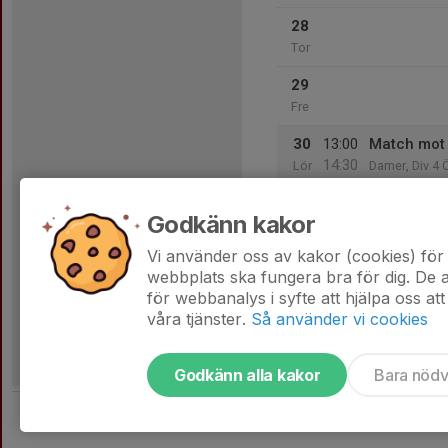
28
Tor
29
Fre
30
13:00
Match mot 
14:30
Lör
Damer, Div 4 
Sportvallen A
Godkänn kakor
31
Sön
Vi använder oss av kakor (cookies) för 
webbplats ska fungera bra för dig. De
för webbanalys i syfte att hjälpa oss att
våra tjänster.
Så använder vi cookies
Godkänn alla kakor
Bara nöd
Tjäna pengar till laget