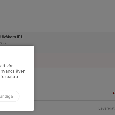
Ulvåkers IF U
Östra
att vår
 används även
 förbättra
vändiga
Levererat