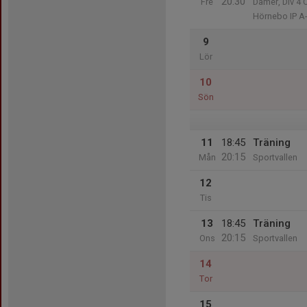
20:30
Fre
Damer, Div 4 
Hörnebo IP A
9
Lör
10
Sön
11
18:45
Träning
20:15
Mån
Sportvallen
12
Tis
13
18:45
Träning
20:15
Ons
Sportvallen
14
Tor
15