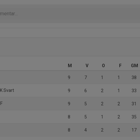
M
V
O
F
GM
9
7
1
1
38
IK Svart
9
6
2
1
33
FF
9
5
2
2
31
8
5
1
2
35
8
4
2
2
17