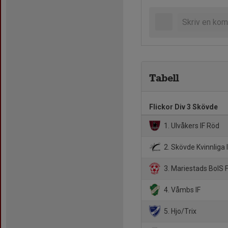
Tabell
Flickor Div 3 Skövde
1. Ulvåkers IF Röd
2. Skövde Kvinnliga 
3. Mariestads BoIS 
4. Våmbs IF
5. Hjo/Trix