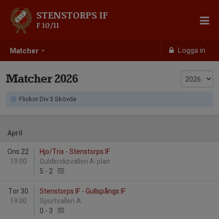
STENSTORPS IF
F 10/11
Logga in
Matcher
Matcher 2026
Flickor Div 3 Skövde
April
Ons 22
Hjo/Trix - Stenstorps IF
19:00
Guldkroksvallen A-plan
5
-
2
Tor 30
Stenstorps IF - Gullspångs IF
19:00
Sportvallen A
0
-
3