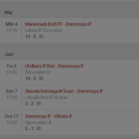
Maj
Mån 4
Mariestads BoIS FF - Stenstorps IF
19:15
Lekevi IP Övre-plan
10
-
0
Juni
Fre 5
Ulvåkers IF Röd - Stenstorps IF
19:00
Åbrovallen B
10
-
0
Sön 7
Skövde Kvinnliga IK Svart - Stenstorps IF
17:00
Lillegårdens IP, B-plan
3
-
2
Ons 17
Stenstorps IF - Våmbs IF
19:00
Sportvallen A
0
-
7