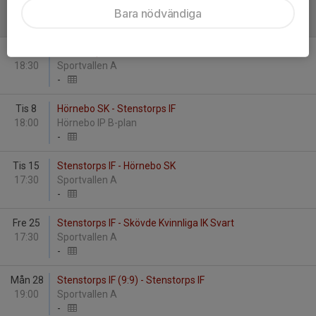
Bara nödvändiga
September
Fre 4
Stenstorps IF - Ulvåkers IF Röd
18:30
Sportvallen A
-
Tis 8
Hörnebo SK - Stenstorps IF
18:00
Hörnebo IP B-plan
-
Tis 15
Stenstorps IF - Hörnebo SK
17:30
Sportvallen A
-
Fre 25
Stenstorps IF - Skövde Kvinnliga IK Svart
17:30
Sportvallen A
-
Mån 28
Stenstorps IF (9:9) - Stenstorps IF
19:00
Sportvallen A
-