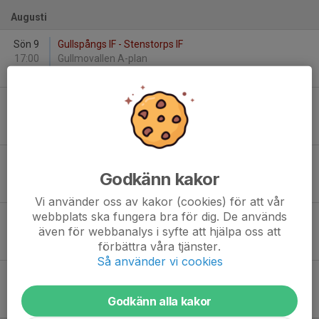
Augusti
Sön 9
Gullspångs IF - Stenstorps IF
17:00
Gullmovallen A-plan
2
-
3
Ons 12
Stenstorps IF - Stenstorps IF (9:9)
19:00
Töreshov A-plan
-
Tor 20
Stenstorps IF - Hjo/Trix
18:45
Sportvallen A
Godkänn kakor
-
Vi använder oss av kakor (cookies) för att vår
webbplats ska fungera bra för dig. De används
Lör 22
Stenstorps IF - Mariestads BoIS FF
även för webbanalys i syfte att hjälpa oss att
11:00
Sportvallen A
förbättra våra tjänster.
-
Så använder vi cookies
Fre 28
Våmbs IF - Stenstorps IF
19:00
Claesborgs A-plan
Godkänn alla kakor
-