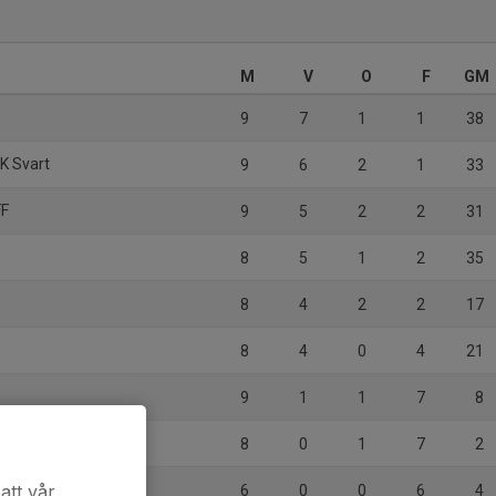
M
V
O
F
GM
9
7
1
1
38
IK Svart
9
6
2
1
33
FF
9
5
2
2
31
8
5
1
2
35
8
4
2
2
17
8
4
0
4
21
9
1
1
7
8
8
0
1
7
2
)
att vår
6
0
0
6
4