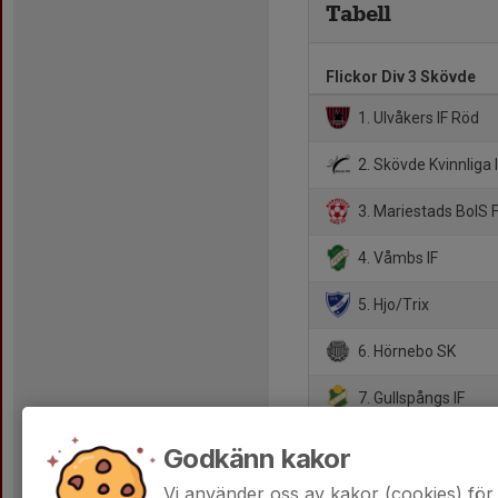
Tabell
Flickor Div 3 Skövde
1. Ulvåkers IF Röd
2. Skövde Kvinnliga 
3. Mariestads BoIS 
4. Våmbs IF
5. Hjo/Trix
6. Hörnebo SK
7. Gullspångs IF
8. Töreboda IK
Godkänn kakor
9. Stenstorps IF (9:9
Vi använder oss av kakor (cookies) för 