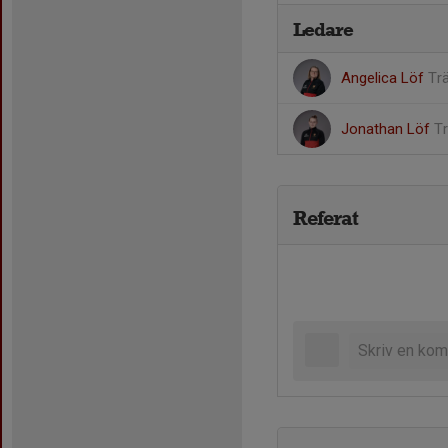
Ledare
Angelica Löf
Tr
Jonathan Löf
T
Referat