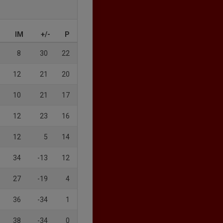
IM
+/-
P
8
30
22
12
21
20
10
21
17
12
23
16
12
5
14
34
-13
12
27
-19
4
36
-34
1
38
-34
0