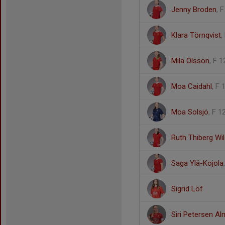
Jenny Broden
, 
Klara Törnqvist
,
Mila Olsson
, F 1
Moa Caidahl
, F 
Moa Solsjö
, F 1
Ruth Thiberg Wi
Saga Ylä-Kojola
Sigrid Löf
Siri Petersen A