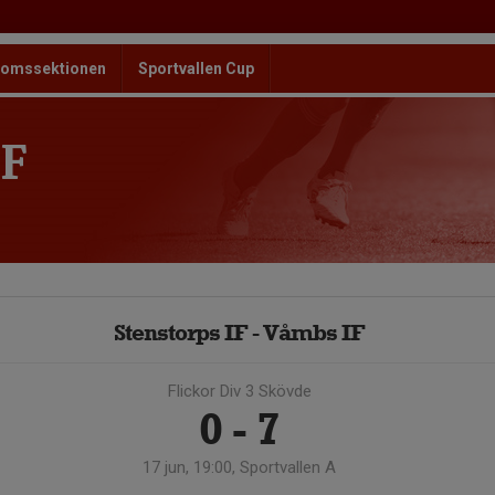
omssektionen
Sportvallen Cup
F
Stenstorps IF - Våmbs IF
Flickor Div 3 Skövde
0 - 7
17 jun, 19:00, Sportvallen A