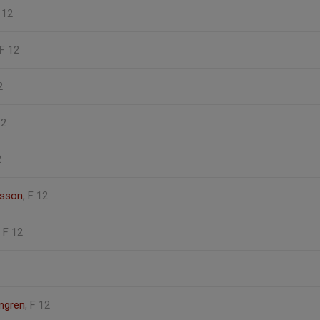
F 12
 F 12
2
12
2
lsson
, F 12
, F 12
lmgren
, F 12