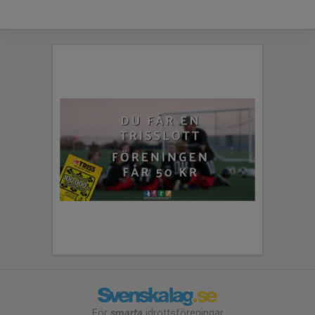
För
smarta
idrottsföreningar