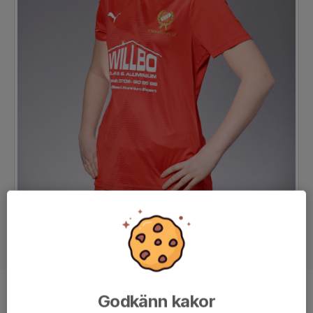
Godkänn kakor
Position
-