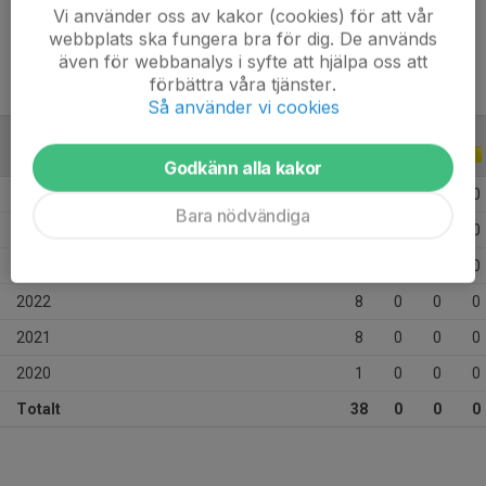
Ålder
15 år
Vi använder oss av kakor (cookies) för att vår
webbplats ska fungera bra för dig. De används
även för webbanalys i syfte att hjälpa oss att
förbättra våra tjänster.
Så använder vi cookies
ALLA SERIER
ALLA ÅR
Godkänn alla kakor
2026
2
0
0
0
Bara nödvändiga
2025
11
0
0
0
2023
8
0
0
0
2022
8
0
0
0
2021
8
0
0
0
2020
1
0
0
0
Totalt
38
0
0
0