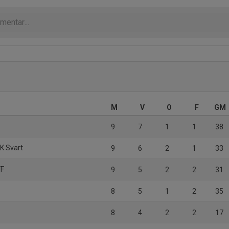
M
V
O
F
GM
9
7
1
1
38
IK Svart
9
6
2
1
33
FF
9
5
2
2
31
8
5
1
2
35
8
4
2
2
17