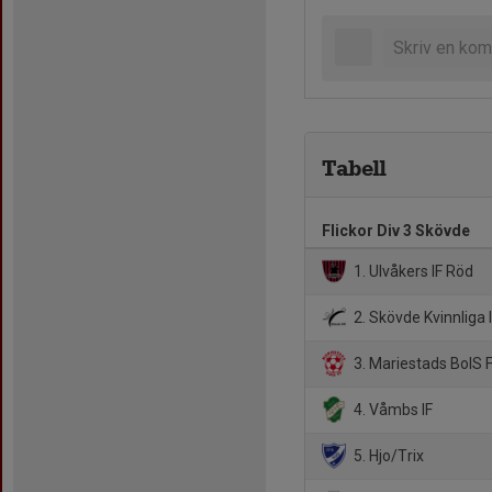
Tabell
Flickor Div 3 Skövde
1. Ulvåkers IF Röd
2. Skövde Kvinnliga 
3. Mariestads BoIS 
4. Våmbs IF
5. Hjo/Trix