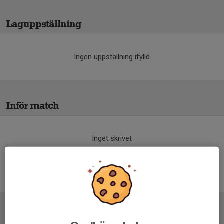
Laguppställning
Ingen uppställning ifylld
Inför match
Inget skrivet
Tabell