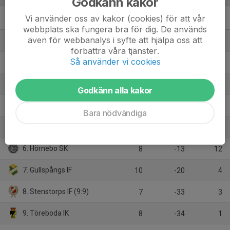
Godkänn kakor
Vi använder oss av kakor (cookies) för att vår
Flickor Div 3 Skövde
M
+/-
P
webbplats ska fungera bra för dig. De används
även för webbanalys i syfte att hjälpa oss att
1. Ulvåkers IF Röd
9
30
22
förbättra våra tjänster.
Så använder vi cookies
2. Skövde Kvinnliga IK Svart
9
21
20
3. Mariestads BoIS FF
9
21
17
Godkänn alla kakor
4. Våmbs IF
8
23
16
Bara nödvändiga
5. Hjo/Trix
8
5
14
6. Hörnebo SK
8
-13
12
7. Gullspångs IF
10
-20
4
8. Stenstorps IF (9:9)
7
-33
3
9. Töreboda IK
8
-34
1