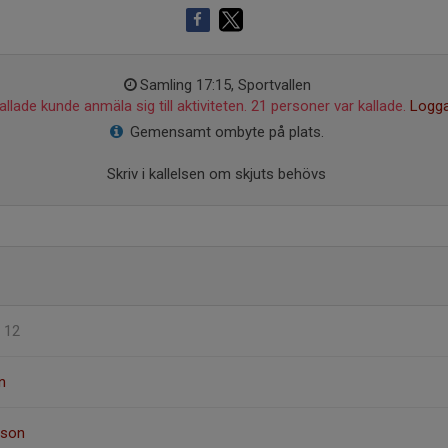
Samling 17:15, Sportvallen
llade kunde anmäla sig till aktiviteten. 21 personer var kallade.
Logga
Gemensamt ombyte på plats.
Skriv i kallelsen om skjuts behövs
F 12
n
sson