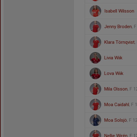
Isabell Wilsson
Jenny Broden
, 
Klara Törnqvist
,
Livia Wiik
Lova Wiik
Mila Olsson
, F 1
Moa Caidahl
, F 
Moa Solsjö
, F 1
Nellie Wirén
, F 1