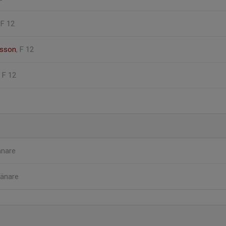
 F 12
lsson
, F 12
, F 12
änare
ränare