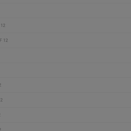
F 12
 F 12
2
12
2
2