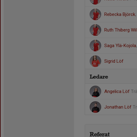
Rebecka Björck
,
Ruth Thiberg Wi
Saga Ylä-Kojola
Sigrid Löf
Ledare
Angelica Löf
Tr
Jonathan Löf
T
Referat