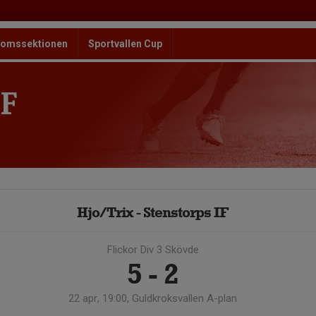
omssektionen
Sportvallen Cup
F
Hjo/Trix - Stenstorps IF
Flickor Div 3 Skövde
5 - 2
22 apr, 19:00, Guldkroksvallen A-plan