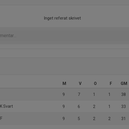
Inget referat skrivet
M
V
O
F
GM
9
7
1
1
38
IK Svart
9
6
2
1
33
FF
9
5
2
2
31