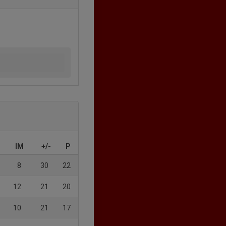
IM
+/-
P
8
30
22
12
21
20
10
21
17