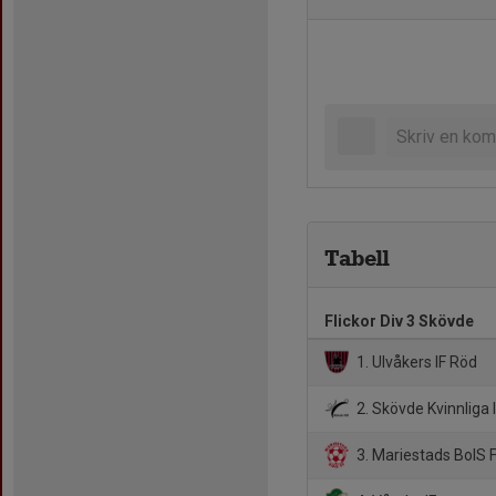
Tabell
Flickor Div 3 Skövde
1. Ulvåkers IF Röd
2. Skövde Kvinnliga 
3. Mariestads BoIS 