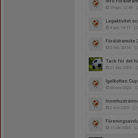
Info Föräldra
19 apr, 12:49
Lagaktivitet o
4 apr, 14:11
Föräldramöte 
2 feb, 20:16
Tack för det hä
21 dec 2025
Igelkotten Cup
26 nov 2025
Inomhustränin
2 nov 2025
Föreningsavslu
11 okt 2025