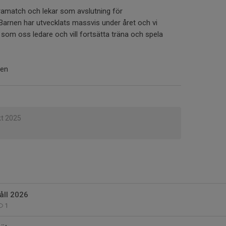
ramatch och lekar som avslutning för
rnen har utvecklats massvis under året och vi
l som oss ledare och vill fortsätta träna och spela
gen
kt 2025
ll 2026
1