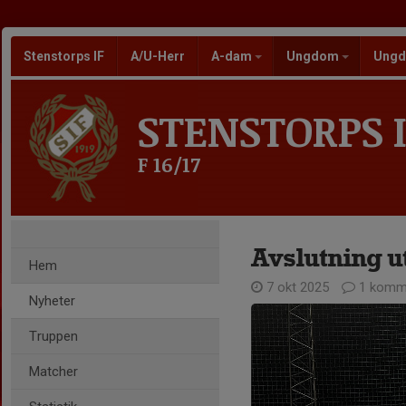
Stenstorps IF
A/U-Herr
A-dam
Ungdom
Ungd
STENSTORPS I
F 16/17
Avslutning 
Hem
7 okt 2025
1 komm
Nyheter
Truppen
Matcher