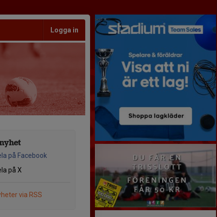
Logga in
nyhet
la på Facebook
la på X
heter via RSS