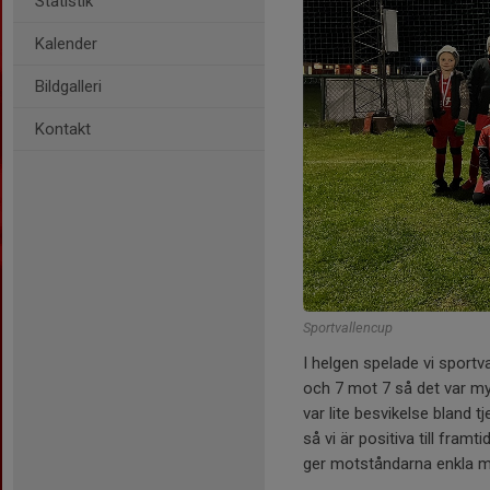
Statistik
Kalender
Bildgalleri
Kontakt
Sportvallencup
I helgen spelade vi sportv
och 7 mot 7 så det var myc
var lite besvikelse bland t
så vi är positiva till fram
ger motståndarna enkla mål