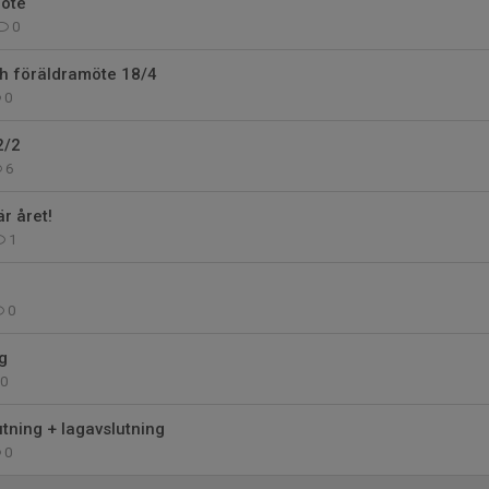
möte
0
ch föräldramöte 18/4
0
2/2
6
r året!
1
0
g
0
tning + lagavslutning
0