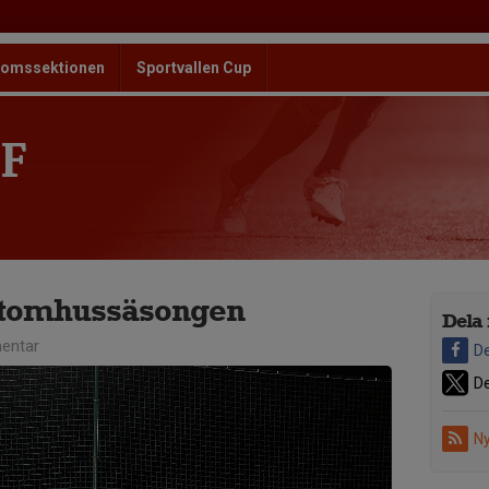
omssektionen
Sportvallen Cup
F
utomhussäsongen
Dela 
entar
De
De
Ny