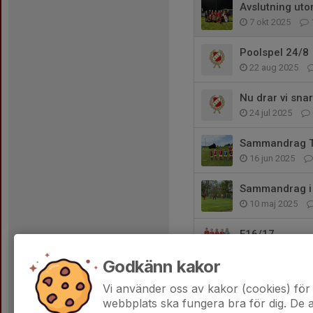
Avslutning ut
7 okt 2025
Poolspel 24/8
22 aug 2025
Nu drar vi snar
24 jul 2025
Sammandrag T
16 jun 2025
Sammandrag i 
10 maj 2025
F16/17
12 apr 2025
Godkänn kakor
Påminnelse
Vi använder oss av kakor (cookies) för 
30 mar 2025
webbplats ska fungera bra för dig. De