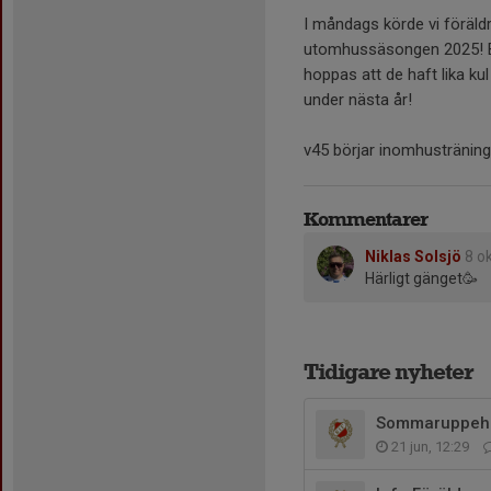
I måndags körde vi föräld
utomhussäsongen 2025! Ba
hoppas att de haft lika ku
under nästa år!
v45 börjar inomhustränin
Kommentarer
Niklas Solsjö
8 o
Härligt gänget🥳
Tidigare nyheter
Sommaruppehå
21 jun, 12:29