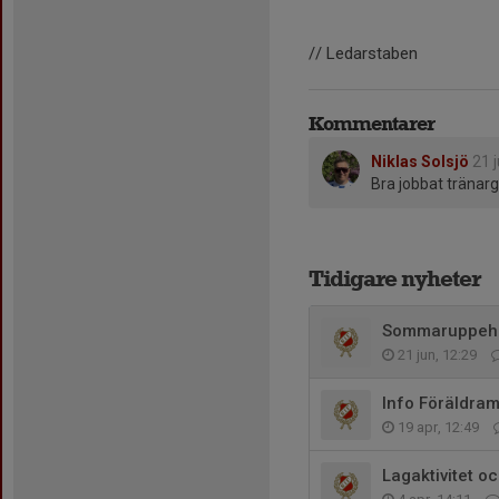
// Ledarstaben
Kommentarer
Niklas Solsjö
21 
Bra jobbat tränar
Tidigare nyheter
Sommaruppehå
21 jun, 12:29
Info Föräldra
19 apr, 12:49
Lagaktivitet o