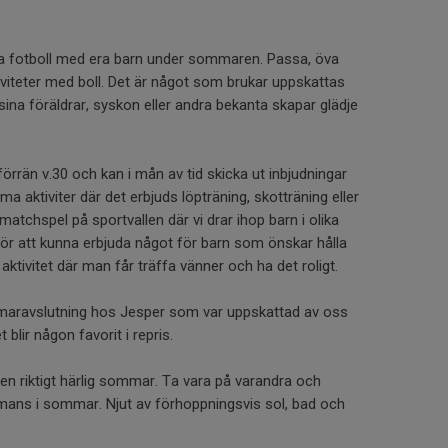
pela fotboll med era barn under sommaren. Passa, öva
iviteter med boll. Det är något som brukar uppskattas
sina föräldrar, syskon eller andra bekanta skapar glädje
örrän v.30 och kan i mån av tid skicka ut inbjudningar
a aktiviter där det erbjuds löpträning, skotträning eller
v matchspel på sportvallen där vi drar ihop barn i olika
st för att kunna erbjuda något för barn som önskar hålla
ktivitet där man får träffa vänner och ha det roligt.
mmaravslutning hos Jesper som var uppskattad av oss
blir någon favorit i repris.
lla en riktigt härlig sommar. Ta vara på varandra och
mans i sommar. Njut av förhoppningsvis sol, bad och