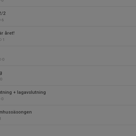
0
2/2
6
r året!
1
0
g
0
tning + lagavslutning
0
omhussäsongen
1