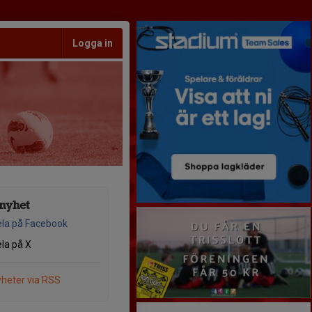
Logga in
nyhet
la på Facebook
la på X
heter via RSS