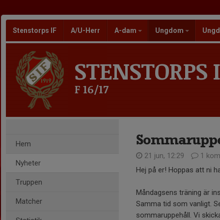
Stenstorps IF
A/U-Herr
A-dam
Ungdom
Ungd
STENSTORPS I
F 16/17
Sommaruppe
Hem
21 jun, 12:29
1 kom
Nyheter
Hej på er! Hoppas att ni 
Truppen
Måndagsens träning är inst
Matcher
Samma tid som vanligt. Sen 
sommaruppehåll. Vi skicka