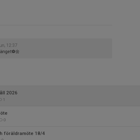
jun, 12:37
gänget⚽️🌼
ll 2026
1
möte
0
ch föräldramöte 18/4