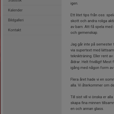
Statistik
igen.
Kalender
Ett litet tips från oss: s
Bildgalleri
skott och andra roliga akt
av barn. Att få spela med 
Kontakt
och gemenskap.
Jag går inte på semester f
via supertext med lättsamm
teknikträning. Eller rent a
åldrar. Helt frivilligt! Me
igång med någon form av a
Flera året hade vi en so
alla. Vi återkommer om det 
Till sist vill vi önska er a
skapa fina minnen tillsam
en och annan glass.