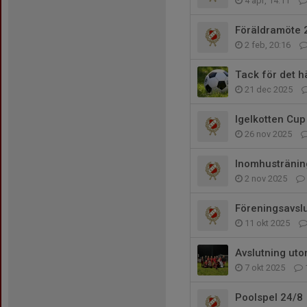
4 apr, 14:11
Föräldramöte 
2 feb, 20:16
Tack för det hä
21 dec 2025
Igelkotten Cup
26 nov 2025
Inomhustränin
2 nov 2025
Föreningsavslu
11 okt 2025
Avslutning ut
7 okt 2025
Poolspel 24/8