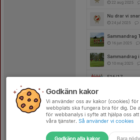
22 aug 2025
Nu drar vi snar
24 jul 2025
Sammandrag T
16 jun 2025
Sammandrag i 
10 maj 2025
F16/17
12 apr 2025
Godkänn kakor
Påminnelse
Vi använder oss av kakor (cookies) för 
30 mar 2025
webbplats ska fungera bra för dig. De
för webbanalys i syfte att hjälpa oss att
våra tjänster.
Så använder vi cookies
Godkänn alla kakor
Bara nöd