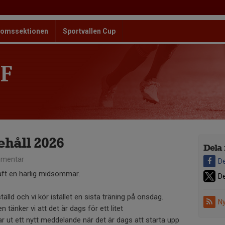
omssektionen
Sportvallen Cup
F
håll 2026
Dela 
mentar
De
haft en härlig midsommar.
De
älld och vi kör istället en sista träning på onsdag.
Ny
tänker vi att det är dags för ett litet
r ut ett nytt meddelande när det är dags att starta upp