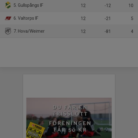
5. Gullspångs IF
12
-12
10
6. Valtorps IF
12
-21
5
7. Hova/Weimer
12
-81
4