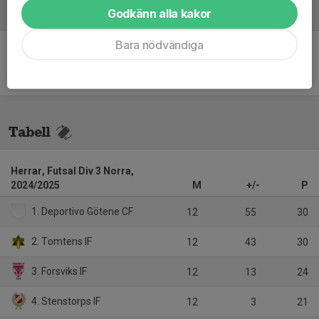
Godkänn alla kakor
Referat
Bara nödvändiga
Inget referat skrivet
Tabell
Herrar, Futsal Div 3 Norra,
2024/2025
M
+/-
P
1. Deportivo Götene CF
12
55
30
2. Tomtens IF
12
43
30
3. Forsviks IF
12
13
24
4. Stenstorps IF
12
3
21