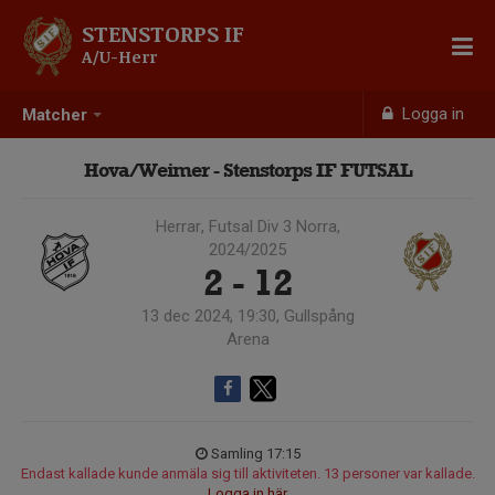
STENSTORPS IF
A/U-Herr
Logga in
Matcher
Hova/Weimer - Stenstorps IF FUTSAL
Herrar, Futsal Div 3 Norra,
2024/2025
2 - 12
13 dec 2024, 19:30, Gullspång
Arena
Samling 17:15
Endast kallade kunde anmäla sig till aktiviteten. 13 personer var kallade.
Logga in här