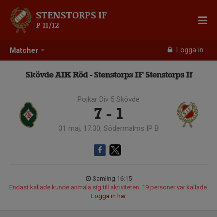
STENSTORPS IF
P 11/12
Logga in
Matcher
Skövde AIK Röd - Stenstorps IF Stenstorps If
Pojkar Div 5 Skövde
7 - 1
31 maj, 17:30, Södermalms IP B
Samling 16:15
Endast kallade kunde anmäla sig till aktiviteten. 19 personer var kallade.
Logga in här