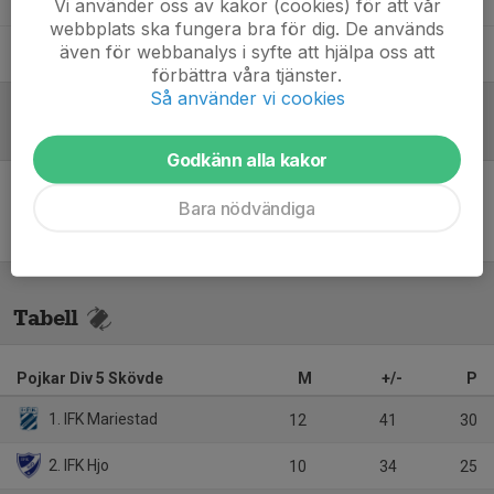
Vi använder oss av kakor (cookies) för att vår
webbplats ska fungera bra för dig. De används
även för webbanalys i syfte att hjälpa oss att
Richard Willbo
Ledare
förbättra våra tjänster.
Så använder vi cookies
Referat
Godkänn alla kakor
Bara nödvändiga
Inget referat skrivet
Tabell
Pojkar Div 5 Skövde
M
+/-
P
1. IFK Mariestad
12
41
30
2. IFK Hjo
10
34
25