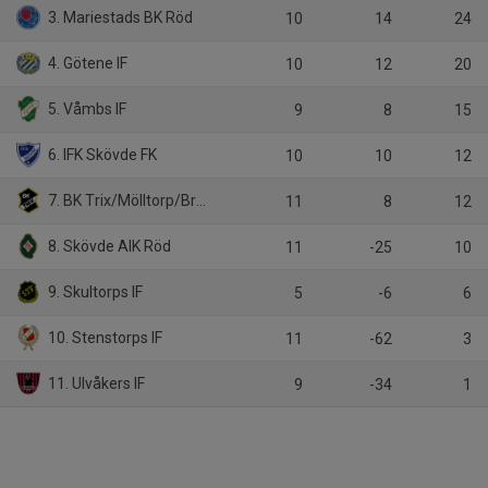
3. Mariestads BK Röd
10
14
24
4. Götene IF
10
12
20
5. Våmbs IF
9
8
15
6. IFK Skövde FK
10
10
12
7. BK Trix/Mölltorp/Brevik
11
8
12
8. Skövde AIK Röd
11
-25
10
9. Skultorps IF
5
-6
6
10. Stenstorps IF
11
-62
3
11. Ulvåkers IF
9
-34
1