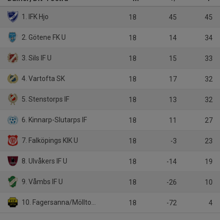
1. IFK Hjo
18
45
45
2. Götene FK U
18
14
34
3. Sils IF U
18
15
33
4. Vartofta SK
18
17
32
5. Stenstorps IF
18
13
32
6. Kinnarp-Slutarps IF
18
11
27
7. Falköpings KIK U
18
-3
23
8. Ulvåkers IF U
18
-14
19
9. Våmbs IF U
18
-26
10
10. Fagersanna/Mölltorp-Brevik
18
-72
4