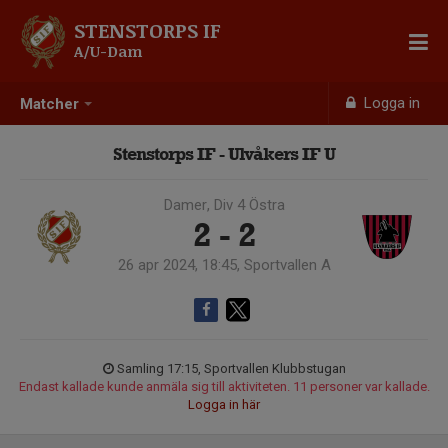
STENSTORPS IF
A/U-Dam
Logga in
Matcher
Stenstorps IF - Ulvåkers IF U
Damer, Div 4 Östra
2 - 2
26 apr 2024, 18:45, Sportvallen A
Samling 17:15, Sportvallen Klubbstugan
Endast kallade kunde anmäla sig till aktiviteten. 11 personer var kallade.
Logga in här