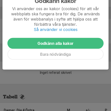
Godkänn kakor
Weronika Pasztaleniec
Vi använder oss av kakor (cookies) för att vår
Ledare
webbplats ska fungera bra för dig. De används
även för webbanalys i syfte att hjälpa oss att
förbättra våra tjänster.
Fredrik Götstrand
Målvaktstränare
Så använder vi cookies
Tommy Lindqvist
Fotbollsgrupp
Godkänn alla kakor
Bara nödvändiga
Referat
Inget referat skrivet
Tabell
Damer, Div 4 Östra
M
+/-
P