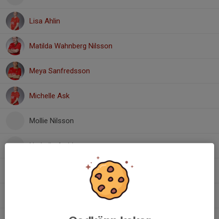
Lisa Ahlin
Matilda Wahnberg Nilsson
Meya Sanfredsson
Michelle Ask
Mollie Nilsson
Nathalie Arvidsson
Patrycja Lupina
9. Stina Gegerfelt Rudhager