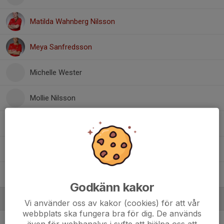
Matilda Wahnberg Nilsson
Meya Sanfredsson
Michelle Wester
Mollie Nilsson
Nathalie Arvidsson
Nora Sjöholm
Veronika Katic
Godkänn kakor
Ledare
Vi använder oss av kakor (cookies) för att vår
webbplats ska fungera bra för dig. De används
Fredrik Götstrand
Målvaktstränare
även för webbanalys i syfte att hjälpa oss att