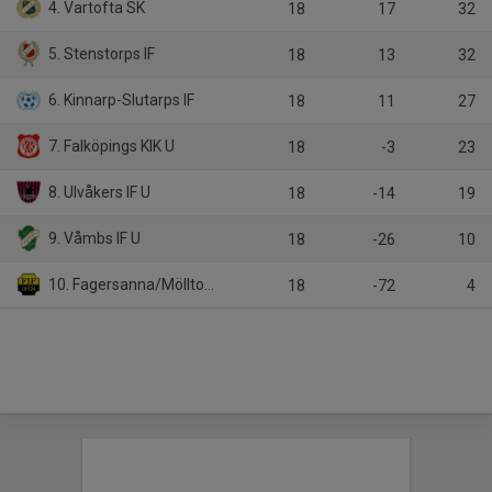
4. Vartofta SK
18
17
32
5. Stenstorps IF
18
13
32
6. Kinnarp-Slutarps IF
18
11
27
7. Falköpings KIK U
18
-3
23
8. Ulvåkers IF U
18
-14
19
9. Våmbs IF U
18
-26
10
10. Fagersanna/Mölltorp-Brevik
18
-72
4