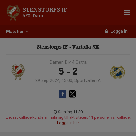
STENSTORPS IF
A/U-Dam
Logga in
Matcher
Stenstorps IF - Vartofta SK
Damer, Div 4 Östra
5 - 2
29 sep 2024, 13:00, Sportvallen A
Samling 11:30
Endast kallade kunde anmäla sig till aktiviteten. 11 personer var kallade.
Logga in här