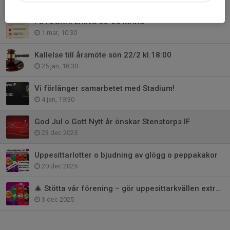
FOTOGRAFERING 25-26 MARS
1 mar, 10:30
Kallelse till årsmöte sön 22/2 kl.18:00
25 jan, 18:30
Vi förlänger samarbetet med Stadium!
4 jan, 19:30
God Jul o Gott Nytt år önskar Stenstorps IF
23 dec 2025
Uppesittarlotter o bjudning av glögg o peppakakor
20 dec 2025
🎄 Stötta vår förening – gör uppesittarkvällen extra mysig! 🎄
3 dec 2025