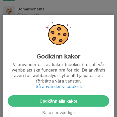
Domarschema
2 maj, 19:15
Vårens idrottsrabatt är här
8 apr, 21:15
GRÄSSCHEMAT KLART
7 apr, 12:18
Godkänn kakor
Glad Påsk 🐣
Vi använder oss av kakor (cookies) för att vår
3 apr, 16:59
webbplats ska fungera bra för dig. De används
även för webbanalys i syfte att hjälpa oss att
25% på fotbollsskor under perioden 19/3-19/4 2026.
förbättra våra tjänster.
26 mar, 12:23
Så använder vi cookies
Uppgradera garderoben hos Stadium på Commerce under v.14
26 mar, 12:20
Godkänn alla kakor
Schema inför fotograferingen 25-26 mars
Bara nödvändiga
15 mar, 20:14