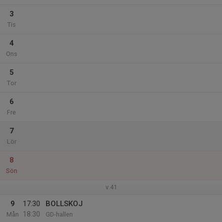
3
Tis
4
Ons
5
Tor
6
Fre
7
Lör
8
Sön
v.41
9
17:30
BOLLSKOJ
18:30
Mån
GD-hallen