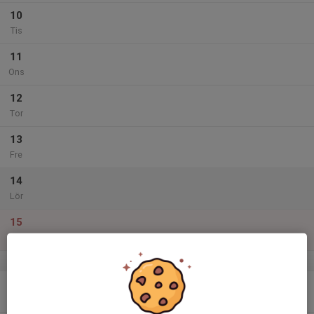
10
Tis
11
Ons
12
Tor
13
Fre
14
Lör
15
Sön
v.42
16
17:30
BOLLSKOJ
18:30
Mån
GD-hallen