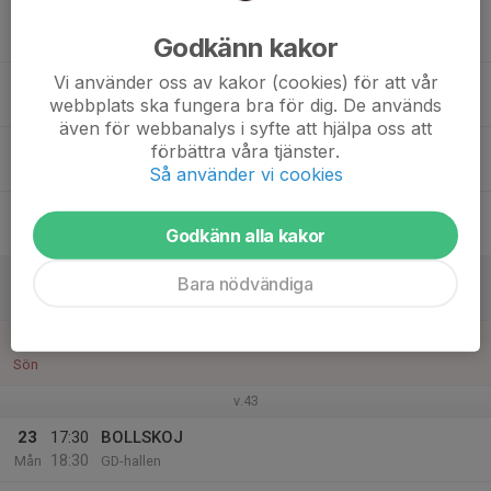
17
Godkänn kakor
Tis
Vi använder oss av kakor (cookies) för att vår
18
webbplats ska fungera bra för dig. De används
Ons
även för webbanalys i syfte att hjälpa oss att
19
förbättra våra tjänster.
Tor
Så använder vi cookies
20
Godkänn alla kakor
Fre
21
Bara nödvändiga
Lör
22
Sön
v.43
23
17:30
BOLLSKOJ
18:30
Mån
GD-hallen