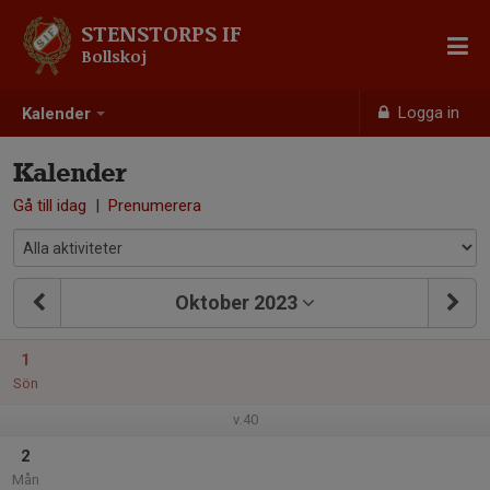
STENSTORPS IF
Bollskoj
Logga in
Kalender
Kalender
Gå till idag
|
Prenumerera
Oktober 2023
1
Sön
v.40
2
Mån