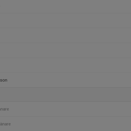
n
sson
änare
ränare