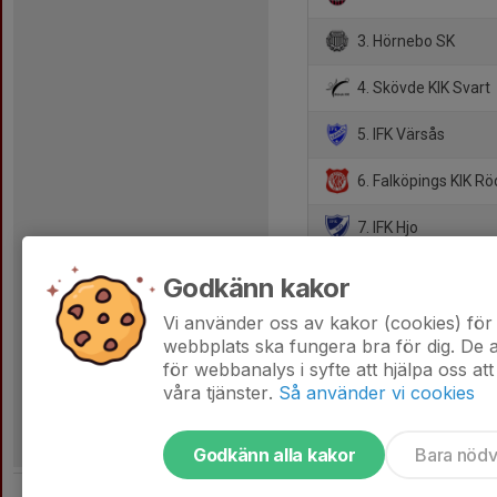
3. Hörnebo SK
4. Skövde KIK Svart
5. IFK Värsås
6. Falköpings KIK Rö
7. IFK Hjo
8. Norra Fågelås IF
Godkänn kakor
9. Stenstorps IF
Vi använder oss av kakor (cookies) för 
webbplats ska fungera bra för dig. De
för webbanalys i syfte att hjälpa oss att
våra tjänster.
Så använder vi cookies
Godkänn alla kakor
Bara nöd