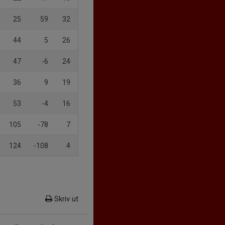
25
59
32
44
5
26
47
-6
24
36
9
19
53
-4
16
105
-78
7
124
-108
4
Skriv ut