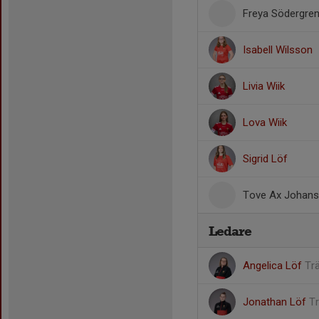
Freya Södergre
Isabell Wilsson
Livia Wiik
Lova Wiik
Sigrid Löf
Tove Ax Johan
Ledare
Angelica Löf
Tr
Jonathan Löf
T