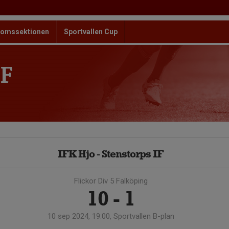
omssektionen
Sportvallen Cup
F
IFK Hjo - Stenstorps IF
Flickor Div 5 Falköping
10 - 1
10 sep 2024, 19:00, Sportvallen B-plan