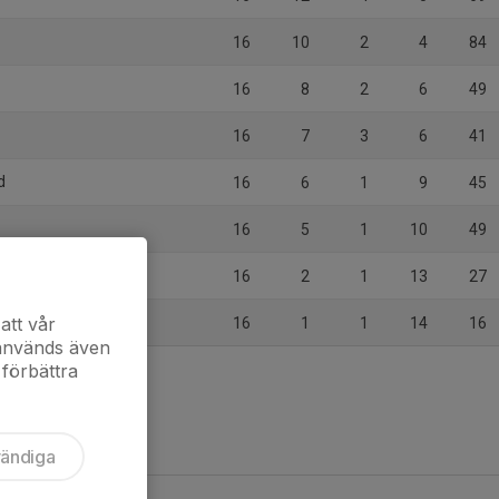
16
10
2
4
84
16
8
2
6
49
16
7
3
6
41
d
16
6
1
9
45
16
5
1
10
49
16
2
1
13
27
att vår
16
1
1
14
16
 används även
 förbättra
vändiga