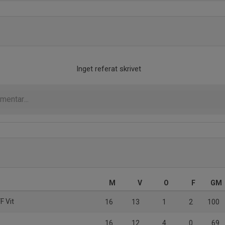
Inget referat skrivet
M
V
O
F
GM
F Vit
16
13
1
2
100
16
12
4
0
69