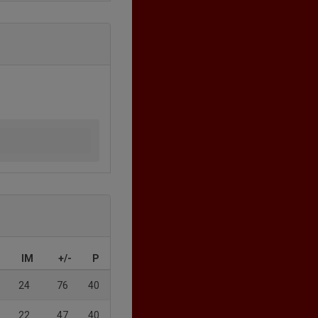
IM
+/-
P
24
76
40
22
47
40