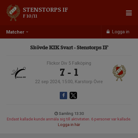
STENSTORPS IF
F 10/11
Logga in
Matcher
Skövde KIK Svart - Stenstorps IF
Flickor Div 5 Falköping
7 - 1
22 sep 2024, 15:00, Karstorp Övre
Samling 13:30
Endast kallade kunde anmäla sig till aktiviteten. 6 personer var kallade.
Logga in här