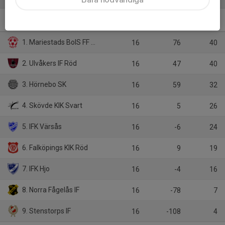
Flickor Div 5 Falköping
M
+/-
P
1. Mariestads BoIS FF Vit
16
76
40
2. Ulvåkers IF Röd
16
47
40
3. Hörnebo SK
16
59
32
4. Skövde KIK Svart
16
5
26
5. IFK Värsås
16
-6
24
6. Falköpings KIK Röd
16
9
19
7. IFK Hjo
16
-4
16
8. Norra Fågelås IF
16
-78
7
9. Stenstorps IF
16
-108
4