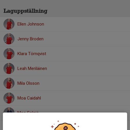
Laguppställning
Ellen Johnson
Jenny Broden
Klara Törnqvist
Leah Meriläinen
Mila Olsson
Moa Caidahl
Moa Solsjö
Nellie Wirén