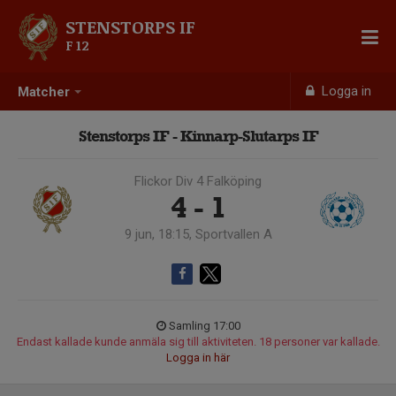
STENSTORPS IF
F 12
Logga in
Matcher
Stenstorps IF - Kinnarp-Slutarps IF
Flickor Div 4 Falköping
4 - 1
9 jun, 18:15, Sportvallen A
Samling 17:00
Endast kallade kunde anmäla sig till aktiviteten. 18 personer var kallade.
Logga in här