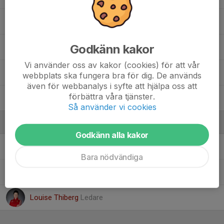
Nelly Wilsson
Godkänn kakor
Rebecka Björck
Vi använder oss av kakor (cookies) för att vår
Ruth Thiberg Wilsson
webbplats ska fungera bra för dig. De används
även för webbanalys i syfte att hjälpa oss att
förbättra våra tjänster.
Stina Lindström
Så använder vi cookies
Ledare
Godkänn alla kakor
Charlotte Wirén
Ledare
Bara nödvändiga
Lasse Meriläinen
Ledare
Louise Thiberg
Ledare