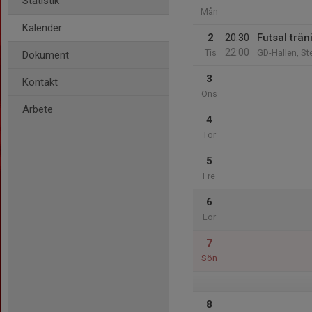
Statistik
Mån
Kalender
2
20:30
Futsal trän
22:00
Tis
GD-Hallen, St
Dokument
3
Kontakt
Ons
Arbete
4
Tor
5
Fre
6
Lör
7
Sön
8