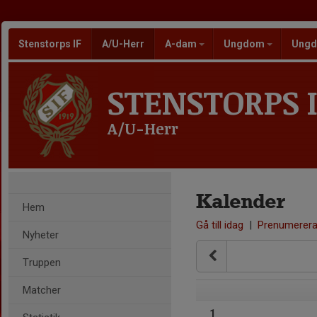
Stenstorps IF
A/U-Herr
A-dam
Ungdom
Ungd
STENSTORPS I
A/U-Herr
Kalender
Hem
Gå till idag
|
Prenumerer
Nyheter
Truppen
Matcher
1