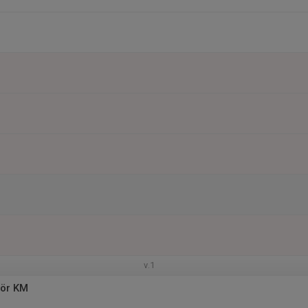
v.1
för KM