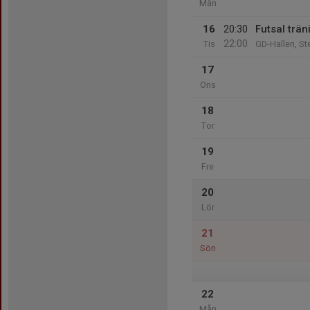
Mån
16
20:30
Futsal trän
22:00
Tis
GD-Hallen, St
17
Ons
18
Tor
19
Fre
20
Lör
21
Sön
22
Mån