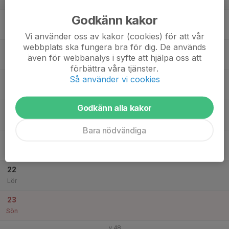
v.47
Godkänn kakor
17
Mån
Vi använder oss av kakor (cookies) för att vår
webbplats ska fungera bra för dig. De används
18
även för webbanalys i syfte att hjälpa oss att
Tis
förbättra våra tjänster.
Så använder vi cookies
19
Ons
Godkänn alla kakor
20
Tor
Bara nödvändiga
21
Fre
22
Lör
23
Sön
v.48