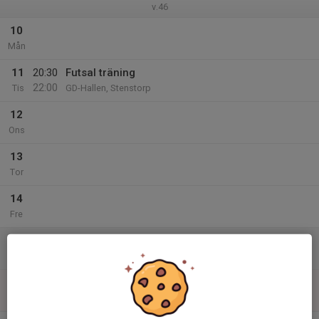
v.46
10
Mån
11
20:30
Futsal träning
22:00
Tis
GD-Hallen, Stenstorp
12
Ons
13
Tor
14
Fre
15
Lör
16
Sön