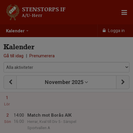
STENSTORPS IF
A/U-Herr
Logga in
Kalender
Kalender
Gå till idag
|
Prenumerera
November 2025
1
Lör
2
14:00
Match mot Borås AIK
16:00
Sön
Herrar, Kval till Div 5 - Särspel
Sportvallen A