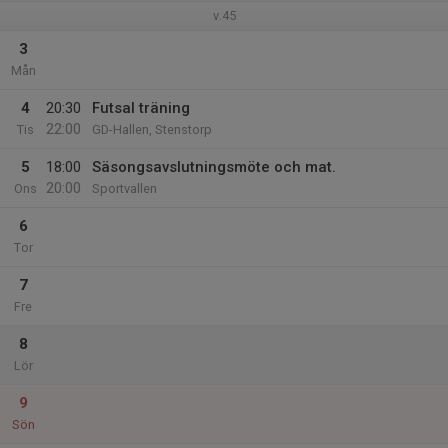
v.45
3
Mån
4
20:30
Futsal träning
22:00
Tis
GD-Hallen, Stenstorp
5
18:00
Säsongsavslutningsmöte och mat.
20:00
Ons
Sportvallen
6
Tor
7
Fre
8
Lör
9
Sön