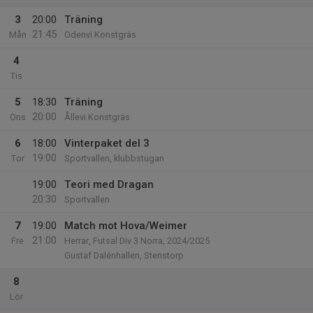
3
20:00
Träning
21:45
Mån
Odenvi Konstgräs
4
Tis
5
18:30
Träning
20:00
Ons
Ållevi Konstgräs
6
18:00
Vinterpaket del 3
19:00
Tor
Sportvallen, klubbstugan
19:00
Teori med Dragan
20:30
Sportvallen
7
19:00
Match mot Hova/Weimer
21:00
Fre
Herrar, Futsal Div 3 Norra, 2024/2025
Gustaf Dalénhallen, Stenstorp
8
Lör