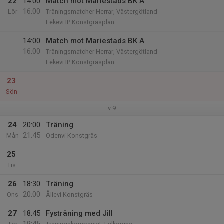
22
14:00
Match mot Mariestads BK A
16:00
Lör
Träningsmatcher Herrar, Västergötland
Lekevi IP Konstgräsplan
14:00
Match mot Mariestads BK A
16:00
Träningsmatcher Herrar, Västergötland
Lekevi IP Konstgräsplan
23
Sön
v.9
24
20:00
Träning
21:45
Mån
Odenvi Konstgräs
25
Tis
26
18:30
Träning
20:00
Ons
Ållevi Konstgräs
27
18:45
Fysträning med Jill