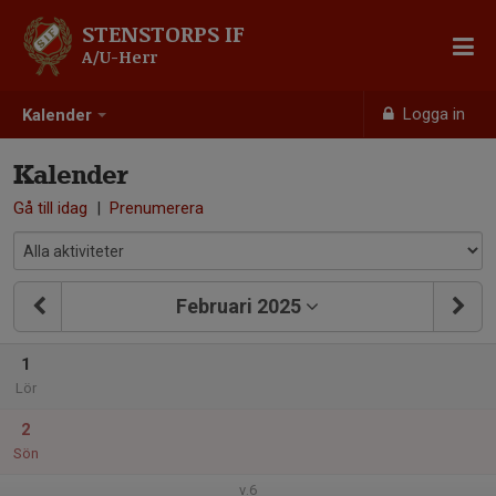
STENSTORPS IF
A/U-Herr
Logga in
Kalender
Kalender
Gå till idag
|
Prenumerera
Februari 2025
1
Lör
2
Sön
v.6