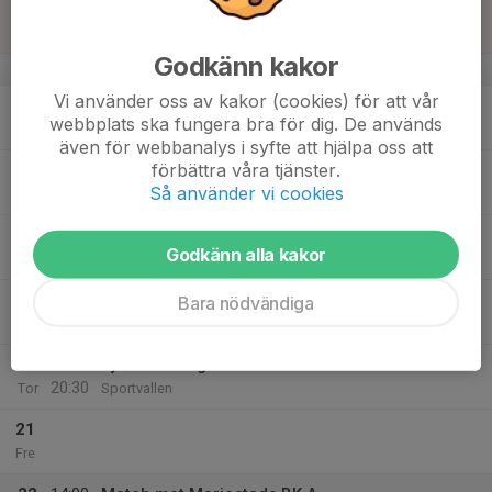
16
Sön
Godkänn kakor
v.8
Vi använder oss av kakor (cookies) för att vår
17
20:00
Träning
webbplats ska fungera bra för dig. De används
21:45
Mån
Odenvi Konstgräs
även för webbanalys i syfte att hjälpa oss att
förbättra våra tjänster.
18
Så använder vi cookies
Tis
19
18:30
Träning
Godkänn alla kakor
20:00
Ons
Ållevi Konstgräs
21:00
CL och Pizza
Bara nödvändiga
23:00
Sportvallen
20
19:00
Fys med Dragan
20:30
Tor
Sportvallen
21
Fre