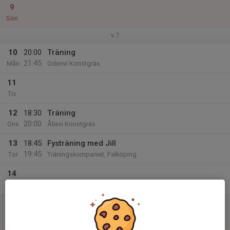
9
Sön
v.7
10
20:00
Träning
21:45
Mån
Odenvi Konstgräs
11
Tis
12
18:30
Träning
20:00
Ons
Ållevi Konstgräs
13
18:45
Fysträning med Jill
19:45
Tor
Träningskompaniet, Falköping
14
Fre
15
Lör