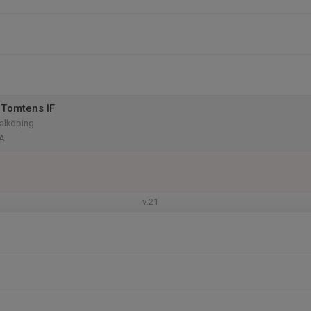
Tomtens IF
Falköping
 A
v.21