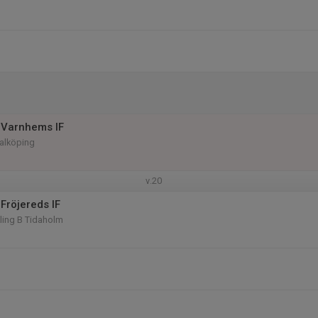
 Varnhems IF
Falköping
v.20
Fröjereds IF
kling B Tidaholm