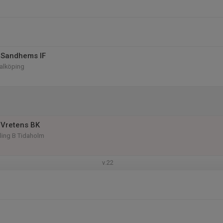
 Sandhems IF
Falköping
 Vretens BK
kling B Tidaholm
v.22