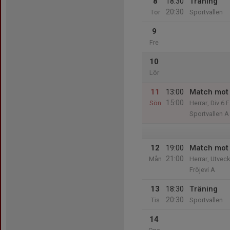
8
18:30
Träning
20:30
Tor
Sportvallen
9
Fre
10
Lör
11
13:00
Match mot
15:00
Sön
Herrar, Div 6 
Sportvallen A
12
19:00
Match mot 
21:00
Mån
Herrar, Utvec
Fröjevi A
13
18:30
Träning
20:30
Tis
Sportvallen
14