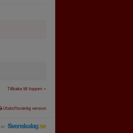
Tillbaka till toppen
Utskriftsvänlig version
 av