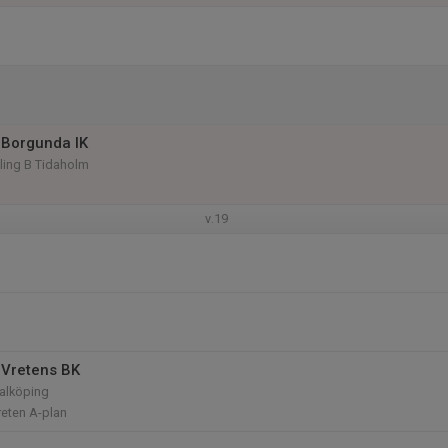
 Borgunda IK
kling B Tidaholm
v.19
 Vretens BK
Falköping
reten A-plan