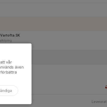
Vartofta SK
Falköping
A
gård (Rosenstigen 22)
att vår
 används även
 förbättra
vändiga
Levererat