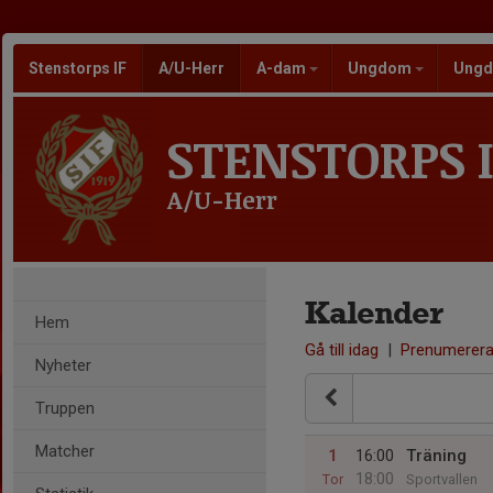
Stenstorps IF
A/U-Herr
A-dam
Ungdom
Ungd
STENSTORPS I
A/U-Herr
Kalender
Hem
Gå till idag
|
Prenumerer
Nyheter
Truppen
Matcher
1
16:00
Träning
18:00
Tor
Sportvallen