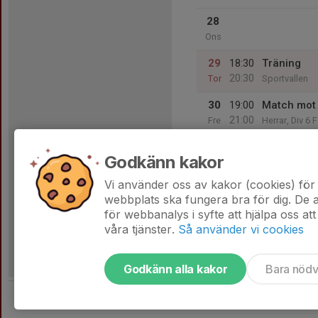
28
Ons
29
18:30
Träning
20:30
Tor
Sportvallen
30
19:00
Match mot 
21:00
Fre
Herrar, Div 6 
Strömsborg 
Godkänn kakor
31
17:00
Lagfest
02:00
Lör
Jespers träd
Vi använder oss av kakor (cookies) för 
webbplats ska fungera bra för dig. De
för webbanalys i syfte att hjälpa oss att
våra tjänster.
Så använder vi cookies
Godkänn alla kakor
Bara nöd
Tjäna pengar till laget