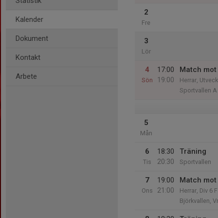
Statistik
2
Kalender
Fre
Dokument
3
Lör
Kontakt
4
17:00
Match mot
Arbete
19:00
Sön
Herrar, Utvec
Sportvallen A
5
Mån
6
18:30
Träning
20:30
Tis
Sportvallen
7
19:00
Match mot
21:00
Ons
Herrar, Div 6 
Björkvallen, V