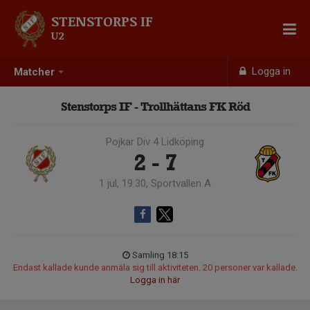
STENSTORPS IF
U2
Logga in
Matcher
Stenstorps IF - Trollhättans FK Röd
Pojkar Div 4 Lidköping
2 - 7
1 jul, 19:30, Sportvallen A
Samling 18:15
Endast kallade kunde anmäla sig till aktiviteten. 20 personer var kallade.
Logga in här