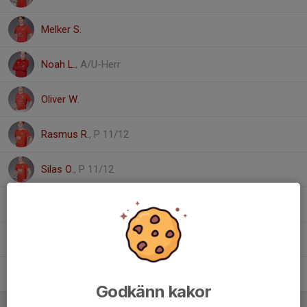
Melker S.
Noah L.
, A/U-Herr
Oliver W.
Rasmus R.
, P 11/12
Silas O.
, P 11/12
Tim L.
Wilmer N.
Xander O.
Godkänn kakor