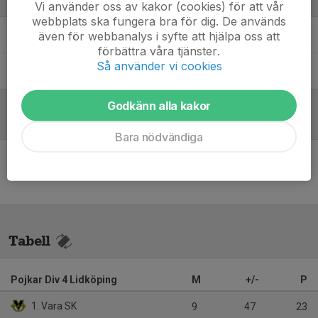
Ledare
Vi använder oss av kakor (cookies) för att vår
webbplats ska fungera bra för dig. De används
Liam Sanfredsson
Assisterande tränare
även för webbanalys i syfte att hjälpa oss att
förbättra våra tjänster.
Så använder vi cookies
Marcus Marculescu
Ledare
Godkänn alla kakor
Referat
Bara nödvändiga
Inget referat skrivet
Tabell
Pojkar Div 4 Lidköping
M
+/-
P
1. Vara SK
9
47
23