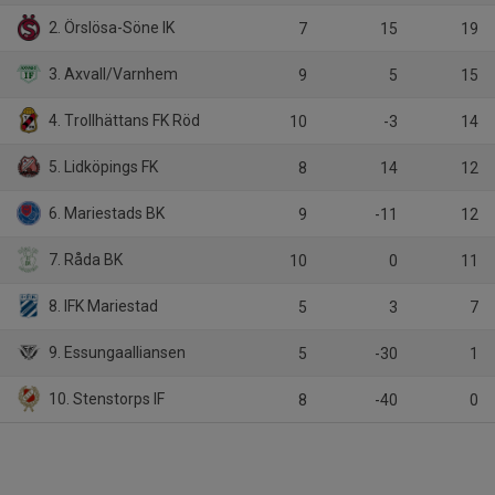
2. Örslösa-Söne IK
7
15
19
3. Axvall/Varnhem
9
5
15
4. Trollhättans FK Röd
10
-3
14
5. Lidköpings FK
8
14
12
6. Mariestads BK
9
-11
12
7. Råda BK
10
0
11
8. IFK Mariestad
5
3
7
9. Essungaalliansen
5
-30
1
10. Stenstorps IF
8
-40
0