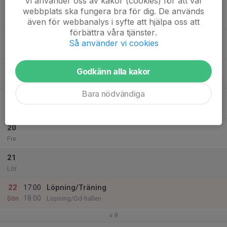
Vi använder oss av kakor (cookies) för att vår
16
webbplats ska fungera bra för dig. De används
Mån
även för webbanalys i syfte att hjälpa oss att
förbättra våra tjänster.
17
Så använder vi cookies
Tis
18
Godkänn alla kakor
Ons
Bara nödvändiga
19
Tor
20
Fre
21
Lör
22
17:00
Löpning/Träning
18:00
Sön
Löpning/Gd-hallen
v.9