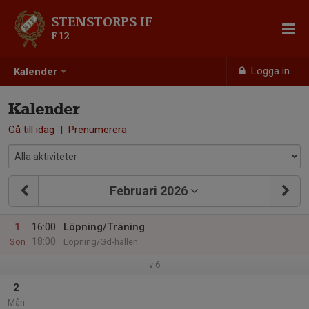
STENSTORPS IF
F 12
Logga in
Kalender
Kalender
Gå till idag
|
Prenumerera
Februari 2026
1
16:00
Löpning/Träning
18:00
Sön
Löpning/Gd-hallen
v.6
2
Mån