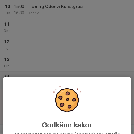
10
15:00
Träning Odenvi Konstgräs
16:30
Tis
Odenvi
11
Ons
12
Tor
13
Fre
14
Lör
15
11:30
Träningsmatch 11/11 mot Skövde KIK
13:30
Sön
Södra IP A-plan
16:00
Löpning/Träning
18:00
Löpning/Gd-hallen
Godkänn kakor
v.8