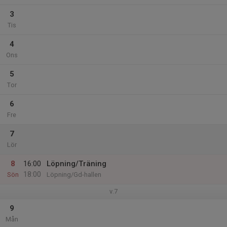
3
Tis
4
Ons
5
Tor
6
Fre
7
Lör
8
16:00
Löpning/Träning
18:00
Sön
Löpning/Gd-hallen
v.7
9
Mån