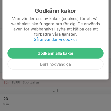
17
Godkänn kakor
Tis
Vi använder oss av kakor (cookies) för att vår
18
webbplats ska fungera bra för dig. De används
Ons
även för webbanalys i syfte att hjälpa oss att
19
förbättra våra tjänster.
Tor
Så använder vi cookies
20
Godkänn alla kakor
Fre
21
Bara nödvändiga
Lör
22
16:00
Löpning/Grusträning
18:00
Sön
Sportvallen
v.13
23
Mån