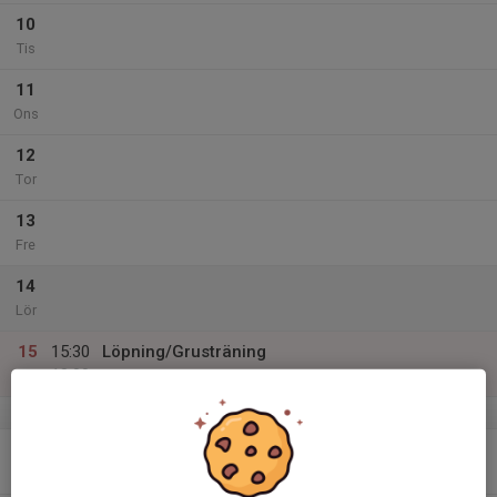
10
Tis
11
Ons
12
Tor
13
Fre
14
Lör
15
15:30
Löpning/Grusträning
18:00
Sön
Löpning/Sportvallen
v.12
16
Mån