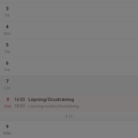
3
Tis
4
Ons
5
Tor
6
Fre
7
Lör
8
16:00
Löpning/Grusträning
18:00
Sön
Löpning-rundan/Grusträning
v.11
9
Mån