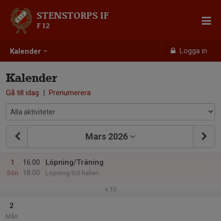
STENSTORPS IF
F 12
Logga in
Kalender
Kalender
Gå till idag
|
Prenumerera
Mars 2026
1
16:00
Löpning/Träning
18:00
Sön
Löpning/Gd-hallen
v.10
2
Mån