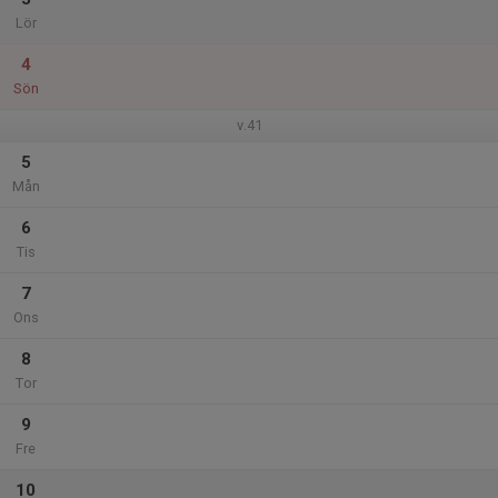
Lör
4
Sön
v.41
5
Mån
6
Tis
7
Ons
8
Tor
9
Fre
10