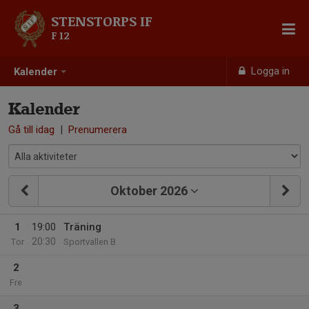
STENSTORPS IF
F 12
Logga in
Kalender
Kalender
Gå till idag
|
Prenumerera
Oktober 2026
1
19:00
Träning
20:30
Tor
Sportvallen B
2
Fre
3