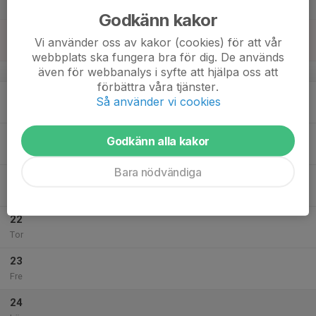
Lör
Godkänn kakor
18
Vi använder oss av kakor (cookies) för att vår
Sön
webbplats ska fungera bra för dig. De används
även för webbanalys i syfte att hjälpa oss att
v.43
förbättra våra tjänster.
19
Så använder vi cookies
Mån
20
Godkänn alla kakor
Tis
Bara nödvändiga
21
Ons
22
Tor
23
Fre
24