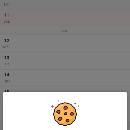
Lör
11
Sön
v.42
12
Mån
13
Tis
14
Ons
15
Tor
16
Fre
17