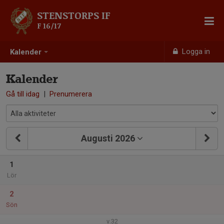
STENSTORPS IF
F 16/17
Logga in
Kalender
Kalender
Gå till idag
|
Prenumerera
Augusti 2026
1
Lör
2
Sön
v.32