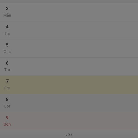
3
Mån
4
Tis
5
Ons
6
Tor
7
Fre
8
Lör
9
Sön
v.33