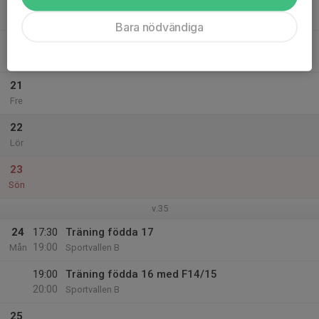
19
17:30
Träning
19:00
Ons
Sportvallen B
Bara nödvändiga
20
Tor
21
Fre
22
Lör
23
Sön
v.35
24
17:30
Träning födda 17
19:00
Mån
Sportvallen B
19:00
Träning födda 16 med F14/15
20:00
Sportvallen B
25