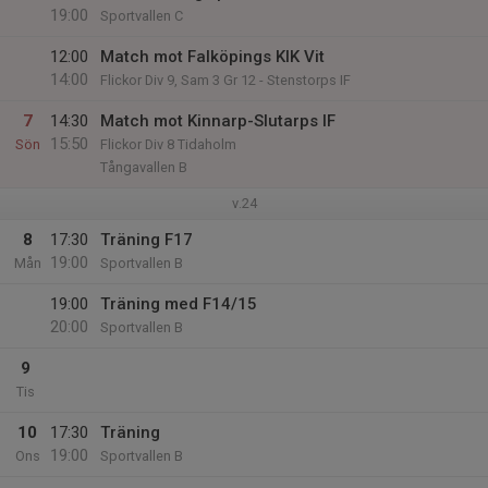
19:00
Sportvallen C
12:00
Match mot Falköpings KIK Vit
14:00
Flickor Div 9, Sam 3 Gr 12 - Stenstorps IF
7
14:30
Match mot Kinnarp-Slutarps IF
15:50
Sön
Flickor Div 8 Tidaholm
Tångavallen B
v.24
8
17:30
Träning F17
19:00
Mån
Sportvallen B
19:00
Träning med F14/15
20:00
Sportvallen B
9
Tis
10
17:30
Träning
19:00
Ons
Sportvallen B