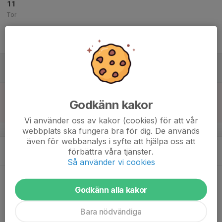
11
Tor
12
Fre
13
Lör
14
17:00
Match mot Skultorps IF
Godkänn kakor
18:20
Sön
Flickor Div 8 Tidaholm
Sportvallen B
Vi använder oss av kakor (cookies) för att vår
v.25
webbplats ska fungera bra för dig. De används
även för webbanalys i syfte att hjälpa oss att
15
förbättra våra tjänster.
Mån
Så använder vi cookies
16
Tis
Godkänn alla kakor
17
17:30
Träning
Bara nödvändiga
19:00
Ons
Sportvallen B