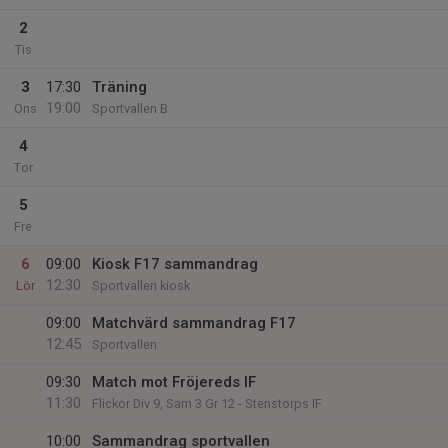
2
Tis
3
17:30
Träning
19:00
Ons
Sportvallen B
4
Tor
5
Fre
6
09:00
Kiosk F17 sammandrag
12:30
Lör
Sportvallen kiosk
09:00
Matchvärd sammandrag F17
12:45
Sportvallen
09:30
Match mot Fröjereds IF
11:30
Flickor Div 9, Sam 3 Gr 12 - Stenstorps IF
10:00
Sammandrag sportvallen