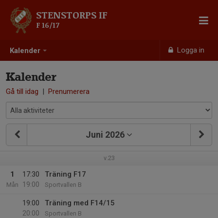
STENSTORPS IF
F 16/17
Logga in
Kalender
Kalender
Gå till idag
|
Prenumerera
Juni 2026
v.23
1
17:30
Träning F17
19:00
Mån
Sportvallen B
19:00
Träning med F14/15
20:00
Sportvallen B