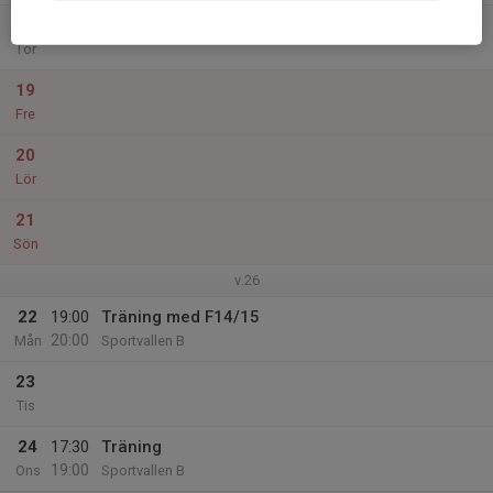
18
Tor
19
Fre
20
Lör
21
Sön
v.26
22
19:00
Träning med F14/15
20:00
Mån
Sportvallen B
23
Tis
24
17:30
Träning
19:00
Ons
Sportvallen B