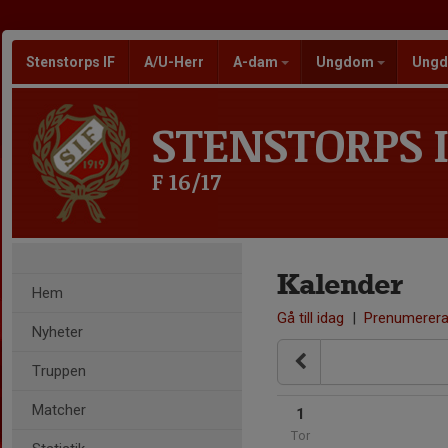
Stenstorps IF
A/U-Herr
A-dam
Ungdom
Ungd
STENSTORPS I
F 16/17
Kalender
Hem
Gå till idag
|
Prenumerer
Nyheter
Truppen
Matcher
1
Tor