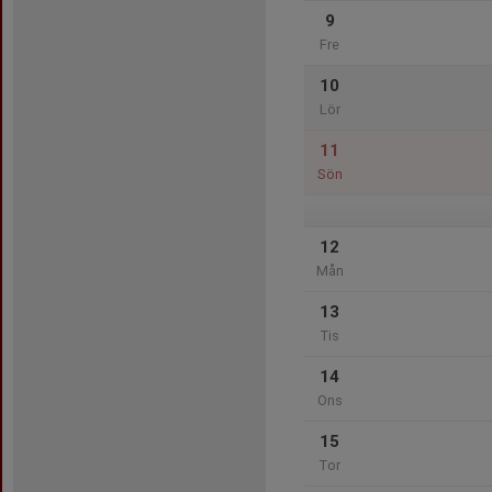
9
Fre
10
Lör
11
Sön
12
Mån
13
Tis
14
Ons
15
Tor