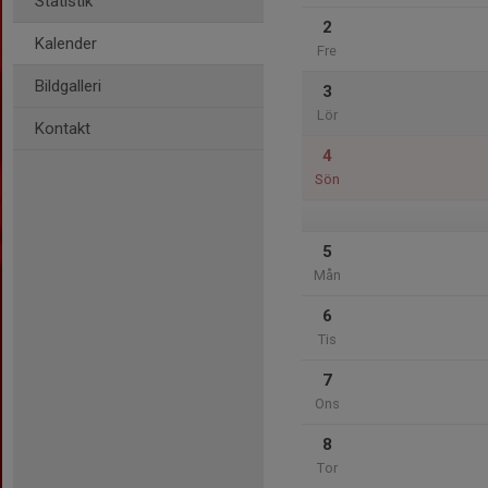
Statistik
2
Kalender
Fre
Bildgalleri
3
Lör
Kontakt
4
Sön
5
Mån
6
Tis
7
Ons
8
Tor