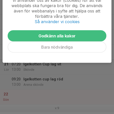
Vi använder oss av kakor (cookies) för att vår
17
webbplats ska fungera bra för dig. De används
Tis
även för webbanalys i syfte att hjälpa oss att
förbättra våra tjänster.
18
Så använder vi cookies
Ons
19
Godkänn alla kakor
Tor
Bara nödvändiga
20
Fre
21
07:20
Igelkotten Cup lag vit
13:00
Lör
Skövde
09:20
Igelkotten cup lag röd
13:00
Arena skövde
22
Sön
v.9