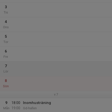
3
Tis
4
Ons
5
Tor
6
Fre
7
Lör
8
Sön
v.7
9
18:00
Inomhusträning
19:00
Mån
Gd-hallen