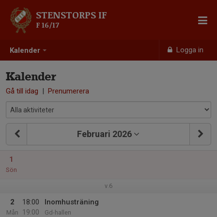
STENSTORPS IF
F 16/17
Logga in
Kalender
Kalender
Gå till idag
|
Prenumerera
Februari 2026
1
Sön
v.6
2
18:00
Inomhusträning
19:00
Mån
Gd-hallen