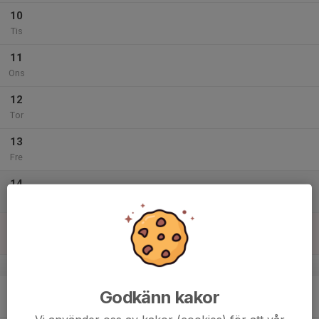
10
Tis
11
Ons
12
Tor
13
Fre
14
Lör
15
Sön
v.8
16
18:00
Inomhusträning
Godkänn kakor
19:00
Mån
Gd-hallen