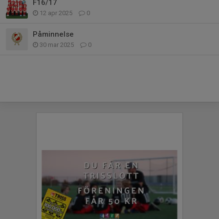
F16/17
12 apr 2025
0
Påminnelse
30 mar 2025
0