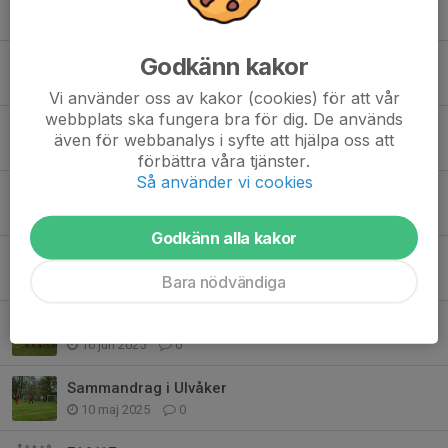
2 nov 2025
0
Godkänn kakor
Föreningsavslutning + lagavslutning
11 okt 2025
0
Vi använder oss av kakor (cookies) för att vår
webbplats ska fungera bra för dig. De används
Avslutning utomhussäsongen
även för webbanalys i syfte att hjälpa oss att
7 okt 2025
1
förbättra våra tjänster.
Så använder vi cookies
Poolspel 24/8
22 aug 2025
0
Godkänn alla kakor
Nu drar vi snart igång igen!
24 jul 2025
0
Bara nödvändiga
Sammandrag Tidaholm☀️
16 jun 2025
0
Sammandrag i Ulvåker
10 maj 2025
0