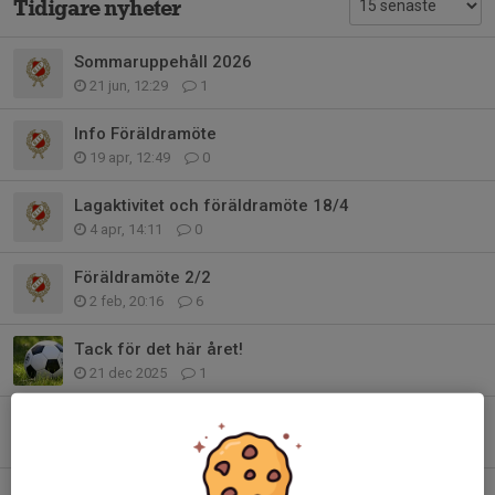
Tidigare nyheter
Sommaruppehåll 2026
21 jun, 12:29
1
Info Föräldramöte
19 apr, 12:49
0
Lagaktivitet och föräldramöte 18/4
4 apr, 14:11
0
Föräldramöte 2/2
2 feb, 20:16
6
Tack för det här året!
21 dec 2025
1
Igelkotten Cup
26 nov 2025
0
Inomhusträning