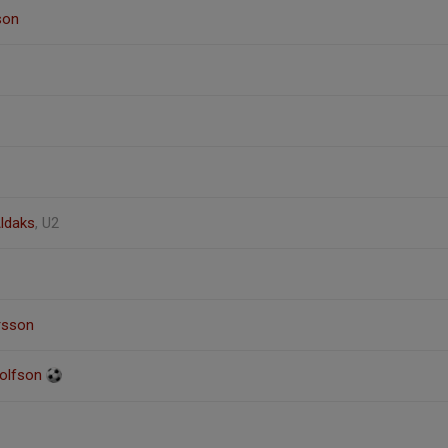
son
ldaks
, U2
rsson
dolfson