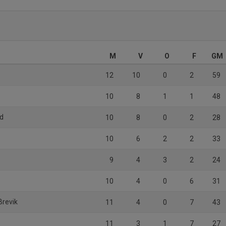
M
V
O
F
GM
12
10
0
2
59
10
8
1
1
48
öd
10
8
0
2
28
10
6
2
2
33
9
4
3
2
24
10
4
0
6
31
Brevik
11
4
0
7
43
11
3
1
7
27