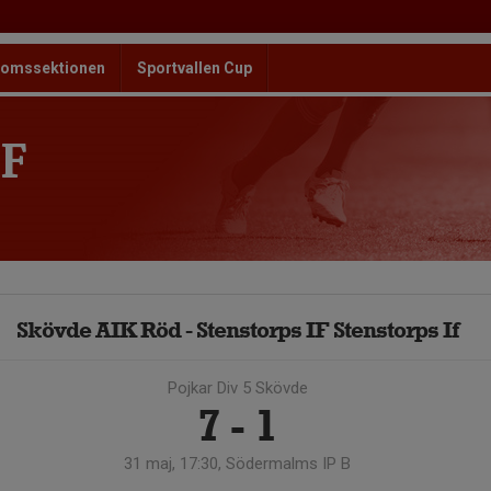
omssektionen
Sportvallen Cup
F
Skövde AIK Röd - Stenstorps IF Stenstorps If
Pojkar Div 5 Skövde
7 - 1
31 maj, 17:30, Södermalms IP B