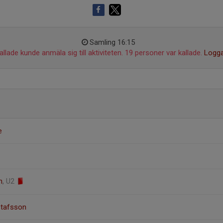
Samling 16:15
llade kunde anmäla sig till aktiviteten. 19 personer var kallade.
Logga
e
n
, U2
tafsson