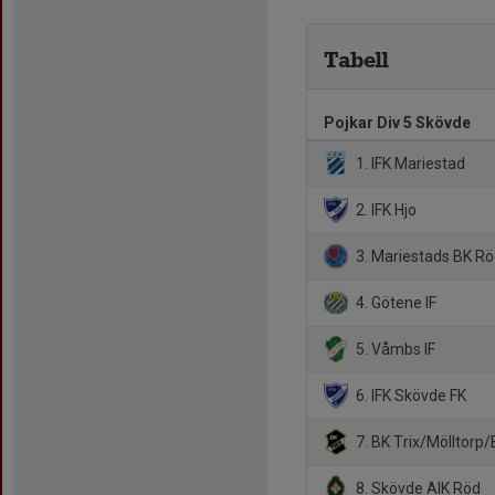
Tabell
Pojkar Div 5 Skövde
1. IFK Mariestad
2. IFK Hjo
3. Mariestads BK R
4. Götene IF
5. Våmbs IF
6. IFK Skövde FK
7. BK Trix/Mölltorp/
8. Skövde AIK Röd