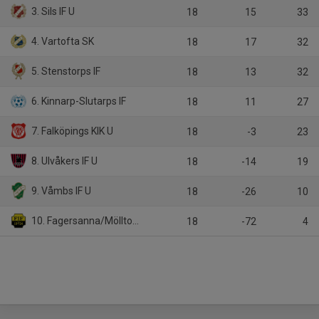
3. Sils IF U
18
15
33
4. Vartofta SK
18
17
32
5. Stenstorps IF
18
13
32
6. Kinnarp-Slutarps IF
18
11
27
7. Falköpings KIK U
18
-3
23
8. Ulvåkers IF U
18
-14
19
9. Våmbs IF U
18
-26
10
10. Fagersanna/Mölltorp-Brevik
18
-72
4