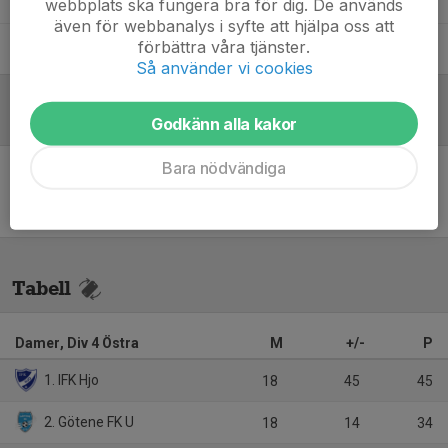
webbplats ska fungera bra för dig. De används
även för webbanalys i syfte att hjälpa oss att
förbättra våra tjänster.
Tommy Lindqvist
Fotbollsgrupp
Så använder vi cookies
Referat
Godkänn alla kakor
Bara nödvändiga
Inget referat skrivet
Tabell
Damer, Div 4 Östra
M
+/-
P
1. IFK Hjo
18
45
45
2. Götene FK U
18
14
34