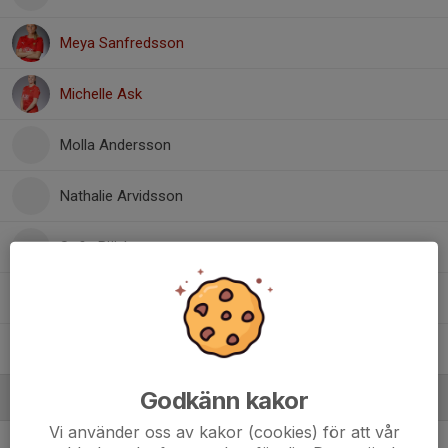
Meya Sanfredsson
Michelle Ask
Molla Andersson
Nathalie Arvidsson
Sofia Björk
9. Stina Gegerfelt Rudhager
Veronika Katic
Godkänn kakor
Ledare
Vi använder oss av kakor (cookies) för att vår
Fredrik Götstrand
Målvaktstränare