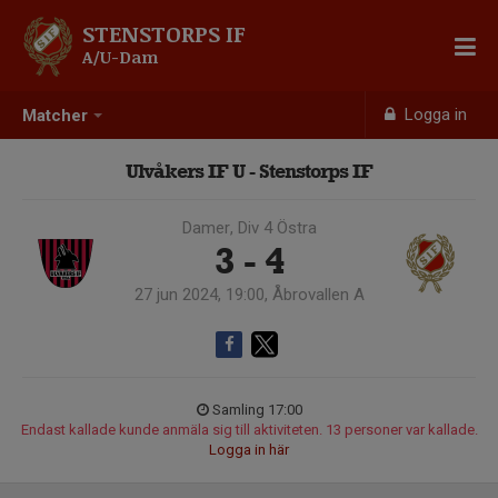
STENSTORPS IF
A/U-Dam
Logga in
Matcher
Ulvåkers IF U - Stenstorps IF
Damer, Div 4 Östra
3 - 4
27 jun 2024, 19:00, Åbrovallen A
Samling 17:00
Endast kallade kunde anmäla sig till aktiviteten. 13 personer var kallade.
Logga in här