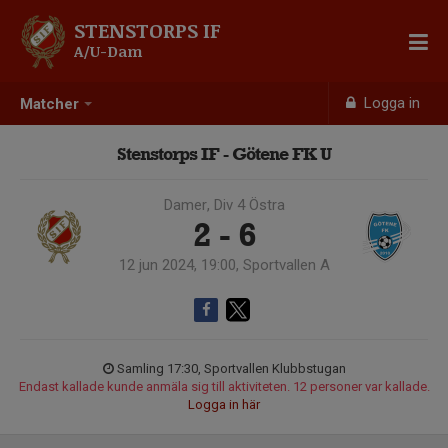
STENSTORPS IF
A/U-Dam
Logga in
Matcher
Stenstorps IF - Götene FK U
Damer, Div 4 Östra
2 - 6
12 jun 2024, 19:00, Sportvallen A
Samling 17:30, Sportvallen Klubbstugan
Endast kallade kunde anmäla sig till aktiviteten. 12 personer var kallade.
Logga in här