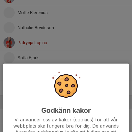
Mollie Bjerenius
Nathalie Arvidsson
Patrycja Lupina
Sofia Björk
9. Stina Gegerfelt Rudhager
Veronika Katic
Ledare
Godkänn kakor
Fredrik Götstrand
Målvaktstränare
Vi använder oss av kakor (cookies) för att vår
webbplats ska fungera bra för dig. De används
Tommy Lindqvist
Fotbollsgrupp
även för webbanalys i syfte att hjälpa oss att