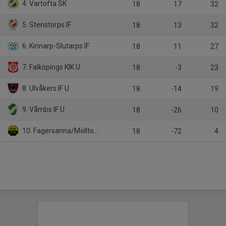
4. Vartofta SK
18
17
32
5. Stenstorps IF
18
13
32
6. Kinnarp-Slutarps IF
18
11
27
7. Falköpings KIK U
18
-3
23
8. Ulvåkers IF U
18
-14
19
9. Våmbs IF U
18
-26
10
10. Fagersanna/Mölltorp-Brevik
18
-72
4