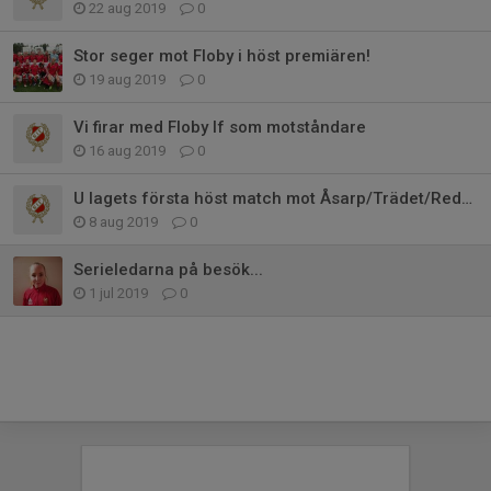
22 aug 2019
0
Stor seger mot Floby i höst premiären!
19 aug 2019
0
Vi firar med Floby If som motståndare
16 aug 2019
0
U lagets första höst match mot Åsarp/Trädet/Redväg
8 aug 2019
0
Serieledarna på besök...
1 jul 2019
0