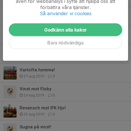
22 sep 2019
0
även för webbanalys i syfte att hjälpa oss att
förbättra våra tjänster.
Bra match mot Fkik!
Så använder vi cookies
5 sep 2019
0
Godkänn alla kakor
Möter serieledarna borta
31 aug 2019
0
Bara nödvändiga
Jämn match mot VSK slutade med en tung förlust!
28 aug 2019
0
Vartofta hemma!
27 aug 2019
0
Vinst mot Floby
24 aug 2019
0
Revansch mot IFK Hjo!
23 aug 2019
0
Sugna på vinst!