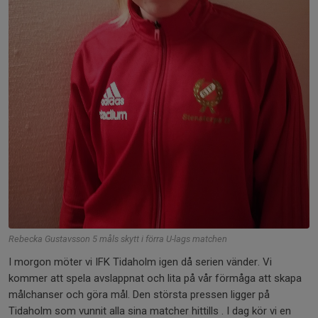
Rebecka Gustavsson 5 måls skytt i förra U-lags matchen
I morgon möter vi IFK Tidaholm igen då serien vänder. Vi
kommer att spela avslappnat och lita på vår förmåga att skapa
målchanser och göra mål. Den största pressen ligger på
Tidaholm som vunnit alla sina matcher hittills . I dag kör vi en