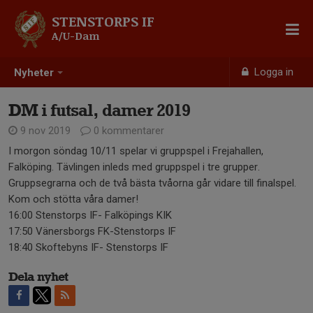
STENSTORPS IF
A/U-Dam
Logga in
Nyheter
DM i futsal, damer 2019
9 nov 2019
0 kommentarer
I morgon söndag 10/11 spelar vi gruppspel i Frejahallen,
Falköping. Tävlingen inleds med gruppspel i tre grupper.
Gruppsegrarna och de två bästa tvåorna går vidare till finalspel.
Kom och stötta våra damer!
16:00 Stenstorps IF- Falköpings KIK
17:50 Vänersborgs FK-Stenstorps IF
18:40 Skoftebyns IF- Stenstorps IF
Dela nyhet