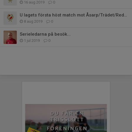
16 aug 2019
0
U lagets första höst match mot Åsarp/Trädet/Redväg
8 aug 2019
0
Serieledarna på besök...
1 jul 2019
0