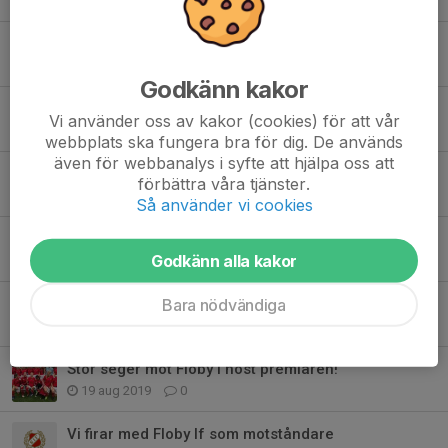
31 aug 2019
0
Jämn match mot VSK slutade med en tung förlust!
28 aug 2019
0
Godkänn kakor
Vartofta hemma!
Vi använder oss av kakor (cookies) för att vår
27 aug 2019
0
webbplats ska fungera bra för dig. De används
även för webbanalys i syfte att hjälpa oss att
Vinst mot Floby
förbättra våra tjänster.
24 aug 2019
0
Så använder vi cookies
Revansch mot IFK Hjo!
Godkänn alla kakor
23 aug 2019
0
Sugna på vinst!
Bara nödvändiga
22 aug 2019
0
Stor seger mot Floby i höst premiären!
19 aug 2019
0
Vi firar med Floby If som motståndare