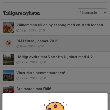
Tidigare nyheter
Välkommen till en ny säsong med en stark ledarstab!
28 jan 2025
0
DM i futsal, damer 2019
9 nov 2019
0
Härligt avslut mot Vartofta U , vinst med 4-2
29 sep 2019
0
Vinst sista hemmamatchen!
22 sep 2019
0
Bra match mot Fkik!
5 sep 2019
0
Möter serieledarna borta