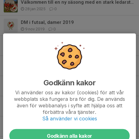
Välkommen till en ny säsong med en stark ledarstab!
28 jan 2025
0
DM i futsal, damer 2019
9 nov 2019
0
Härligt avslut mot Vartofta U , vinst med 4-2
29 sep 2019
0
Vinst sista hemmamatchen!
22 sep 2019
0
Godkänn kakor
Bra match mot Fkik!
5 sep 2019
0
Vi använder oss av kakor (cookies) för att vår
webbplats ska fungera bra för dig. De används
Möter serieledarna borta
även för webbanalys i syfte att hjälpa oss att
31 aug 2019
0
förbättra våra tjänster.
Så använder vi cookies
Jämn match mot VSK slutade med en tung förlust!
28 aug 2019
0
Godkänn alla kakor