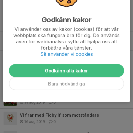
28 aug 2019
0
Godkänn kakor
Vartofta hemma!
27 aug 2019
0
Vi använder oss av kakor (cookies) för att vår
webbplats ska fungera bra för dig. De används
Vinst mot Floby
även för webbanalys i syfte att hjälpa oss att
24 aug 2019
0
förbättra våra tjänster.
Så använder vi cookies
Revansch mot IFK Hjo!
23 aug 2019
0
Godkänn alla kakor
Sugna på vinst!
22 aug 2019
0
Bara nödvändiga
Stor seger mot Floby i höst premiären!
19 aug 2019
0
Vi firar med Floby If som motståndare
16 aug 2019
0