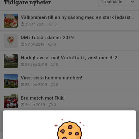
Tidigare nyheter
Välkommen till en ny säsong med en stark ledarstab!
28 jan 2025
0
DM i futsal, damer 2019
9 nov 2019
0
Härligt avslut mot Vartofta U , vinst med 4-2
29 sep 2019
0
Vinst sista hemmamatchen!
22 sep 2019
0
Bra match mot Fkik!
5 sep 2019
0
Möter serieledarna borta
31 aug 2019
0
Jämn match mot VSK slutade med en tung förlust!