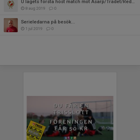
U lagets första höst match mot Åsarp/Trädet/Redväg
8 aug 2019
0
Serieledarna på besök...
1 jul 2019
0