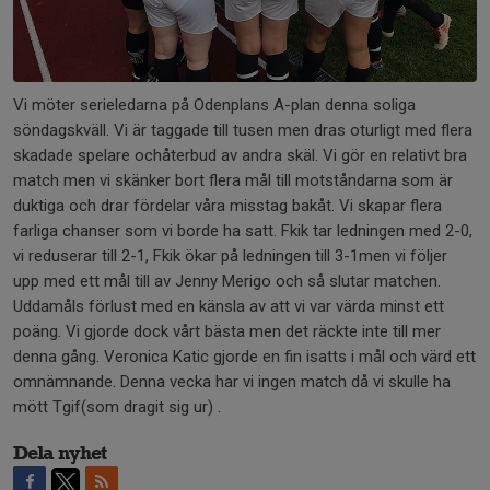
Vi möter serieledarna på Odenplans A-plan denna soliga
söndagskväll. Vi är taggade till tusen men dras oturligt med flera
skadade spelare ochåterbud av andra skäl. Vi gör en relativt bra
match men vi skänker bort flera mål till motståndarna som är
duktiga och drar fördelar våra misstag bakåt. Vi skapar flera
farliga chanser som vi borde ha satt. Fkik tar ledningen med 2-0,
vi reduserar till 2-1, Fkik ökar på ledningen till 3-1men vi följer
upp med ett mål till av Jenny Merigo och så slutar matchen.
Uddamåls förlust med en känsla av att vi var värda minst ett
poäng. Vi gjorde dock vårt bästa men det räckte inte till mer
denna gång. Veronica Katic gjorde en fin isatts i mål och värd ett
omnämnande. Denna vecka har vi ingen match då vi skulle ha
mött Tgif(som dragit sig ur) .
Dela nyhet