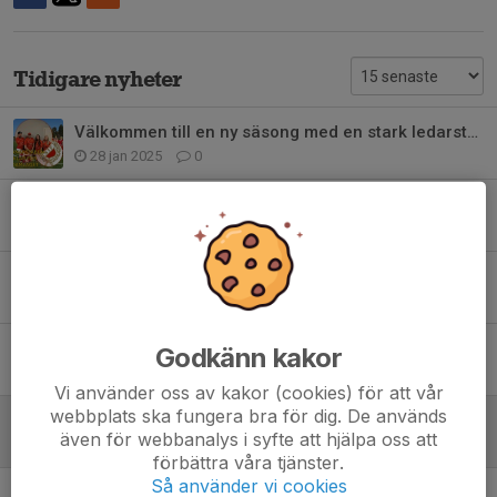
Tidigare nyheter
Välkommen till en ny säsong med en stark ledarstab!
28 jan 2025
0
DM i futsal, damer 2019
9 nov 2019
0
Härligt avslut mot Vartofta U , vinst med 4-2
29 sep 2019
0
Vinst sista hemmamatchen!
Godkänn kakor
22 sep 2019
0
Vi använder oss av kakor (cookies) för att vår
webbplats ska fungera bra för dig. De används
Bra match mot Fkik!
även för webbanalys i syfte att hjälpa oss att
5 sep 2019
0
förbättra våra tjänster.
Så använder vi cookies
Möter serieledarna borta