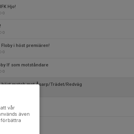
IFK Hjo!
0
!
0
 Floby i höst premiären!
0
loby If som motståndare
0
ta höst match mot Åsarp/Trädet/Redväg
0
å besök...
att vår
 används även
 förbättra