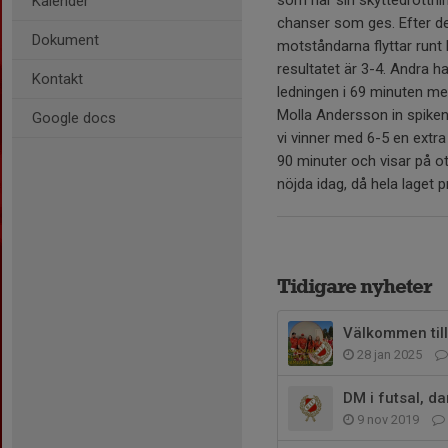
som har sin skyttedrottnin
Kalender
chanser som ges. Efter de
Dokument
motståndarna flyttar runt 
resultatet är 3-4. Andra ha
Kontakt
ledningen i 69 minuten men
Molla Andersson in spiken
Google docs
vi vinner med 6-5 en extra 
90 minuter och visar på ot
nöjda idag, då hela laget 
Tidigare nyheter
Välkommen till
28 jan 2025
DM i futsal, d
9 nov 2019