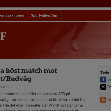
omssektionen
Sportvallen Cup
F
sta höst match mot
Dela 
et/Redväg
De
entarer
De
fter sommar uppehållet tar vi oss an ÅTR på
digt målrik men slut resultatet blir till vår fördel 6-5.
Ny
art då det efter 7 minuter står 0-3 till motståndarna