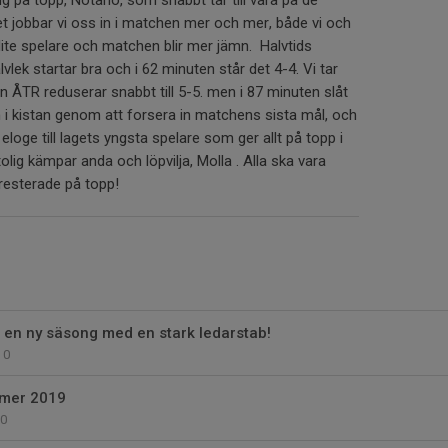
g på topp, Notario, som snabbt tar till vara på de
t jobbar vi oss in i matchen mer och mer, både vi och
lite spelare och matchen blir mer jämn. Halvtids
lvlek startar bra och i 62 minuten står det 4-4. Vi tar
 ÅTR reduserar snabbt till 5-5. men i 87 minuten slåt
 i kistan genom att forsera in matchens sista mål, och
eloge till lagets yngsta spelare som ger allt på topp i
olig kämpar anda och löpvilja, Molla . Alla ska vara
presterade på topp!
 en ny säsong med en stark ledarstab!
0
amer 2019
0