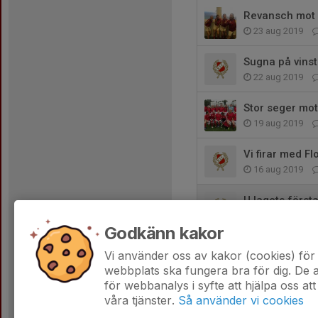
Revansch mot 
23 aug 2019
Sugna på vinst
22 aug 2019
Stor seger mot
19 aug 2019
Vi firar med F
16 aug 2019
U lagets förs
8 aug 2019
Godkänn kakor
Serieledarna p
Vi använder oss av kakor (cookies) för 
1 jul 2019
0
webbplats ska fungera bra för dig. De
för webbanalys i syfte att hjälpa oss att
våra tjänster.
Så använder vi cookies