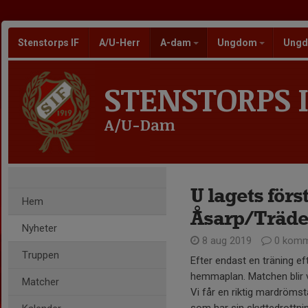
Stenstorps IF
A/U-Herr
A-dam
Ungdom
Ungd
STENSTORPS I
A/U-Dam
U lagets för
Hem
Åsarp/Träd
Nyheter
8 aug 2019
0 komm
Truppen
Efter endast en träning e
hemmaplan. Matchen blir väl
Matcher
Vi får en riktig mardrömst