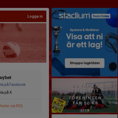
Logga in
nyhet
la på Facebook
la på X
heter via RSS