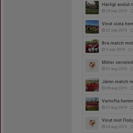
Härligt avslut 
29 sep 2019
Vinst sista h
22 sep 2019
Bra match mot 
5 sep 2019
Möter serieled
31 aug 2019
Jämn match mo
28 aug 2019
Vartofta hemm
27 aug 2019
Vinst mot Flob
24 aug 2019