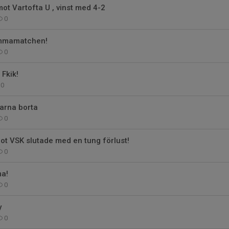
mot Vartofta U , vinst med 4-2
0
emmamatchen!
0
Fkik!
0
arna borta
0
t VSK slutade med en tung förlust!
0
a!
0
y
0